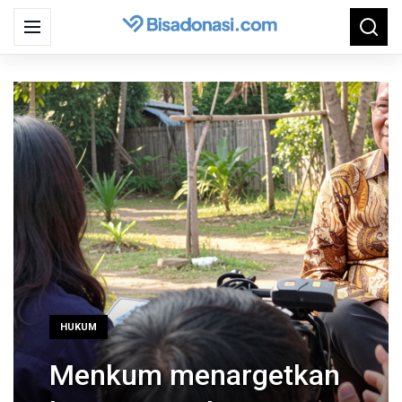
Search
Menu
Searc
for:
HUKUM
Menkum menargetkan