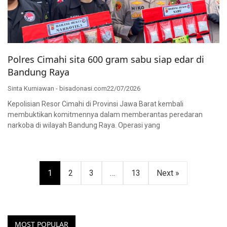
Polres Cimahi sita 600 gram sabu siap edar di
Bandung Raya
Sinta Kurniawan - bisadonasi.com
22/07/2026
Kepolisian Resor Cimahi di Provinsi Jawa Barat kembali
membuktikan komitmennya dalam memberantas peredaran
narkoba di wilayah Bandung Raya. Operasi yang
Paginasi
1
2
3
…
13
Next »
pos
MOST POPULAR