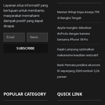
Layanan situs informatif yang
bertujuan untuk membantu
Menteri Wihaji tinjau kinerja TPK
masyarakat memahami
di Bangka Tengah
dampak positif yang dapat
dicapai.
Apple mungkin debutkan
AirPods dengan kamera
Email
Name
bersama iPhone 18 Pro
SUBSCRIBE
Kejati Lampung optimalkan
mekanisme keadilan restoratif
Bank Permata prediksi ekonomi
RI sepanjang 2026 tumbuh 5,26
persen
POPULAR CATEGORY
QUICK LINK