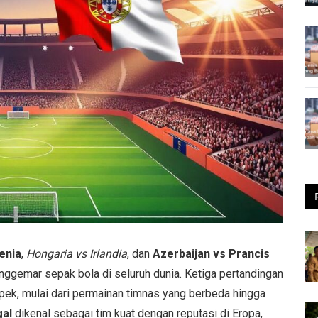
enia
,
Hongaria vs Irlandia
, dan
Azerbaijan vs Prancis
ggemar sepak bola di seluruh dunia. Ketiga pertandingan
ek, mulai dari permainan timnas yang berbeda hingga
gal
dikenal sebagai tim kuat dengan reputasi di Eropa,