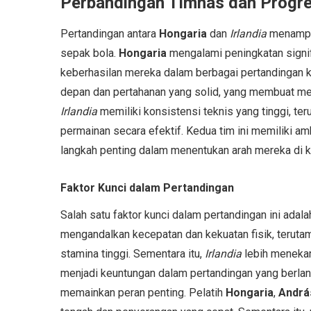
Perbandingan Timnas dan Progre
Pertandingan antara
Hongaria
dan
Irlandia
menampil
sepak bola.
Hongaria
mengalami peningkatan signif
keberhasilan mereka dalam berbagai pertandingan kua
depan dan pertahanan yang solid, yang membuat mere
Irlandia
memiliki konsistensi teknis yang tinggi, t
permainan secara efektif. Kedua tim ini memiliki am
langkah penting dalam menentukan arah mereka di ko
Faktor Kunci dalam Pertandingan
Salah satu faktor kunci dalam pertandingan ini adal
mengandalkan kecepatan dan kekuatan fisik, terutam
stamina tinggi. Sementara itu,
Irlandia
lebih menekan
menjadi keuntungan dalam pertandingan yang berlangsu
memainkan peran penting. Pelatih
Hongaria
,
Andrá