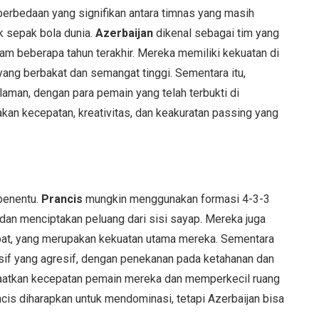
rbedaan yang signifikan antara timnas yang masih
 sepak bola dunia.
Azerbaijan
dikenal sebagai tim yang
am beberapa tahun terakhir. Mereka memiliki kekuatan di
yang berbakat dan semangat tinggi. Sementara itu,
laman, dengan para pemain yang telah terbukti di
kan kecepatan, kreativitas, dan keakuratan passing yang
 penentu.
Prancis
mungkin menggunakan formasi 4-3-3
n menciptakan peluang dari sisi sayap. Mereka juga
pat, yang merupakan kekuatan utama mereka. Sementara
if yang agresif, dengan penekanan pada ketahanan dan
nfaatkan kecepatan pemain mereka dan memperkecil ruang
cis diharapkan untuk mendominasi, tetapi Azerbaijan bisa