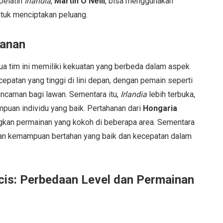
pelatih
Irlandia
,
Martin O’Neill
, bisa menggunakan
tuk menciptakan peluang.
hanan
dua tim ini memiliki kekuatan yang berbeda dalam aspek
epatan yang tinggi di lini depan, dengan pemain seperti
ncaman bagi lawan. Sementara itu,
Irlandia
lebih terbuka,
uan individu yang baik. Pertahanan dari
Hongaria
an permainan yang kokoh di beberapa area. Sementara
gan kemampuan bertahan yang baik dan kecepatan dalam
cis: Perbedaan Level dan Permainan