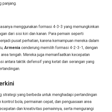
 panjang.
asanya menggunakan formasi 4-3-3 yang memungkinkan
 dari sisi kiri dan kanan. Para pemain seperti
enjadi pusat perhatian, karena kemampuan mereka dalam
tu,
Armenia
cenderung memilih formasi 4-2-3-1, dengan
 area tengah. Mereka juga memanfaatkan kecepatan
 antara taktik defensif yang ketat dan serangan yang
ertandingan.
erkini
g strategi yang berbeda untuk menghadapi pertandingan
 kontrol bola, permainan cepat, dan penguasaan area
kecepatan dan kreativitas pemainnya, serta mengurangi