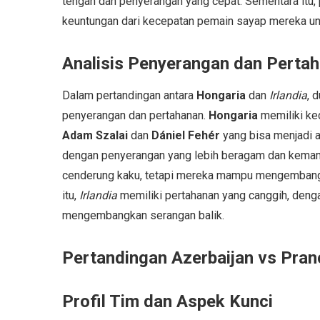
tengah dan penyerangan yang cepat. Sementara itu, 
keuntungan dari kecepatan pemain sayap mereka un
Analisis Penyerangan dan Perta
Dalam pertandingan antara
Hongaria
dan
Irlandia
, 
penyerangan dan pertahanan.
Hongaria
memiliki kec
Adam Szalai
dan
Dániel Fehér
yang bisa menjadi a
dengan penyerangan yang lebih beragam dan kemamp
cenderung kaku, tetapi mereka mampu mengembangk
itu,
Irlandia
memiliki pertahanan yang canggih, den
mengembangkan serangan balik.
Pertandingan Azerbaijan vs Pran
Profil Tim dan Aspek Kunci