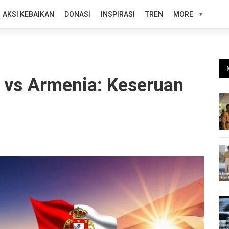
AKSI KEBAIKAN
DONASI
INSPIRASI
TREN
MORE
 vs Armenia: Keseruan