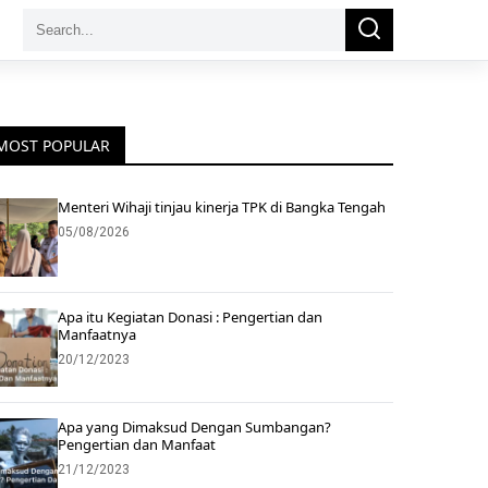
Search
Search
for:
MOST POPULAR
Menteri Wihaji tinjau kinerja TPK di Bangka Tengah
05/08/2026
Apa itu Kegiatan Donasi : Pengertian dan
Manfaatnya
20/12/2023
Apa yang Dimaksud Dengan Sumbangan?
Pengertian dan Manfaat
21/12/2023