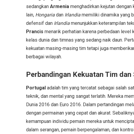
sedangkan
Armenia
menghadirkan kejutan dengan 
lain,
Hongaria
dan
Irlandia
memiliki dinamika yang 
defensif dan
Irlandia
menunjukkan keterampilan tekn
Prancis
menarik perhatian karena perbedaan level k
kelas dunia dan timnas yang sedang naik daun. Pert
kekuatan masing-masing tim tetapi juga memberik
berbagai wilayah.
Perbandingan Kekuatan Tim dan S
Portugal
adalah tim yang tercatat sebagai salah satu
teknik, dan mental yang sangat terlatih. Mereka me
Dunia 2016 dan Euro 2016. Dalam pertandingan me
dengan permainan yang cepat dan akurat. Sebalikny
kemampuan individu pemain mereka untuk menciptakan
dalam serangan, pemain berpengalaman, dan kontrol