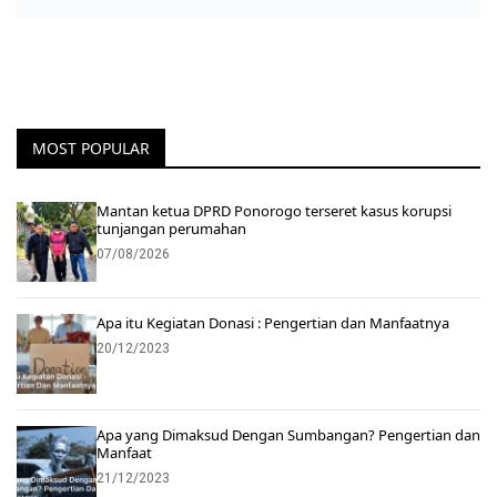
MOST POPULAR
Mantan ketua DPRD Ponorogo terseret kasus korupsi
tunjangan perumahan
07/08/2026
Apa itu Kegiatan Donasi : Pengertian dan Manfaatnya
20/12/2023
Apa yang Dimaksud Dengan Sumbangan? Pengertian dan
Manfaat
21/12/2023