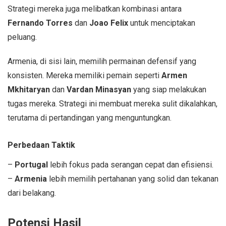
Strategi mereka juga melibatkan kombinasi antara
Fernando Torres
dan
Joao Felix
untuk menciptakan
peluang.
Armenia, di sisi lain, memilih permainan defensif yang
konsisten. Mereka memiliki pemain seperti
Armen
Mkhitaryan
dan
Vardan Minasyan
yang siap melakukan
tugas mereka. Strategi ini membuat mereka sulit dikalahkan,
terutama di pertandingan yang menguntungkan.
Perbedaan Taktik
–
Portugal
lebih fokus pada serangan cepat dan efisiensi.
–
Armenia
lebih memilih pertahanan yang solid dan tekanan
dari belakang.
Potensi Hasil