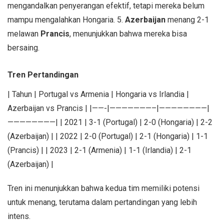
mengandalkan penyerangan efektif, tetapi mereka belum
mampu mengalahkan Hongaria. 5.
Azerbaijan
menang 2-1
melawan
Prancis
, menunjukkan bahwa mereka bisa
bersaing.
Tren Pertandingan
| Tahun | Portugal vs Armenia | Hongaria vs Irlandia |
Azerbaijan vs Prancis | |——-|———————–|————————|
————————| | 2021 | 3-1 (Portugal) | 2-0 (Hongaria) | 2-2
(Azerbaijan) | | 2022 | 2-0 (Portugal) | 2-1 (Hongaria) | 1-1
(Prancis) | | 2023 | 2-1 (Armenia) | 1-1 (Irlandia) | 2-1
(Azerbaijan) |
Tren ini menunjukkan bahwa kedua tim memiliki potensi
untuk menang, terutama dalam pertandingan yang lebih
intens.