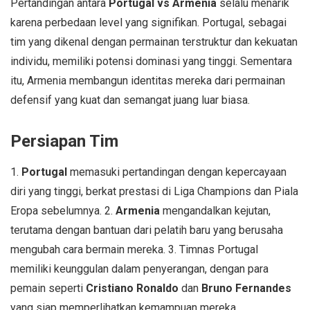
Pertandingan antara
Portugal vs Armenia
selalu menarik
karena perbedaan level yang signifikan. Portugal, sebagai
tim yang dikenal dengan permainan terstruktur dan kekuatan
individu, memiliki potensi dominasi yang tinggi. Sementara
itu, Armenia membangun identitas mereka dari permainan
defensif yang kuat dan semangat juang luar biasa.
Persiapan Tim
1.
Portugal
memasuki pertandingan dengan kepercayaan
diri yang tinggi, berkat prestasi di Liga Champions dan Piala
Eropa sebelumnya. 2.
Armenia
mengandalkan kejutan,
terutama dengan bantuan dari pelatih baru yang berusaha
mengubah cara bermain mereka. 3. Timnas Portugal
memiliki keunggulan dalam penyerangan, dengan para
pemain seperti
Cristiano Ronaldo
dan
Bruno Fernandes
yang siap memperlihatkan kemampuan mereka.