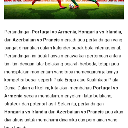
Pertandingan
Portugal vs Armenia
,
Hongaria vs Irlandia
,
dan
Azerbaijan vs Prancis
menjadi tiga pertandingan yang
sangat dinantikan dalam kalender sepak bola internasional.
Pertandingan ini tidak hanya menawarkan pertemuan antara
tim-tim dengan latar belakang sejarah berbeda, tetapi juga
menciptakan momentum yang bisa memengaruhi jalannya
kompetisi besar seperti Piala Eropa atau Kualifikasi Piala
Dunia. Dalam artikel ini, kita akan membahas
Portugal vs
Armenia
secara mendalam, menyelami latar belakang,
strategi, dan potensi hasil. Selain itu, pertandingan
Hongaria vs Irlandia
dan
Azerbaijan vs Prancis
juga akan
dianalisis untuk memahami dinamika dan permainan yang
bisa terjadi.