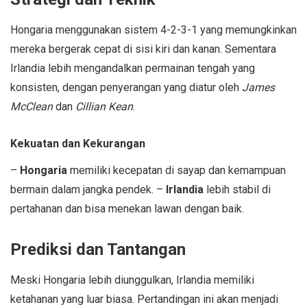
Hongaria menggunakan sistem 4-2-3-1 yang memungkinkan
mereka bergerak cepat di sisi kiri dan kanan. Sementara
Irlandia lebih mengandalkan permainan tengah yang
konsisten, dengan penyerangan yang diatur oleh
James
McClean
dan
Cillian Kean
.
Kekuatan dan Kekurangan
–
Hongaria
memiliki kecepatan di sayap dan kemampuan
bermain dalam jangka pendek. –
Irlandia
lebih stabil di
pertahanan dan bisa menekan lawan dengan baik.
Prediksi dan Tantangan
Meski Hongaria lebih diunggulkan, Irlandia memiliki
ketahanan yang luar biasa. Pertandingan ini akan menjadi