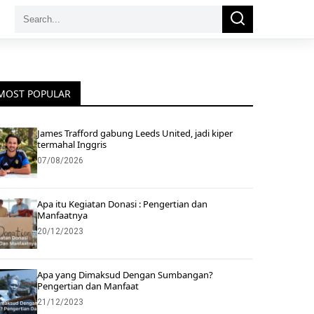
Search
Search
for:
MOST POPULAR
James Trafford gabung Leeds United, jadi kiper
termahal Inggris
07/08/2026
Apa itu Kegiatan Donasi : Pengertian dan
Manfaatnya
20/12/2023
Apa yang Dimaksud Dengan Sumbangan?
Pengertian dan Manfaat
21/12/2023