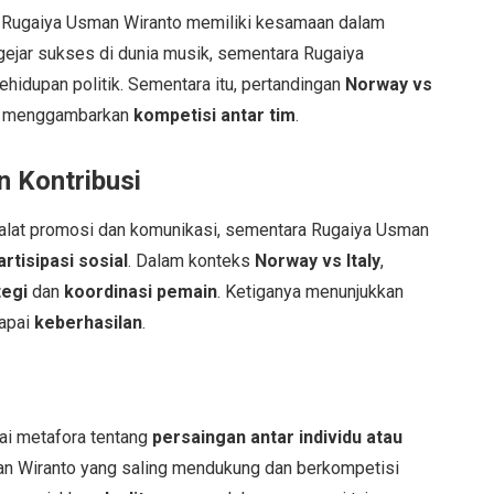
n Rugaiya Usman Wiranto memiliki kesamaan dalam
gejar sukses di dunia musik, sementara Rugaiya
idupan politik. Sementara itu, pertandingan
Norway vs
ng menggambarkan
kompetisi antar tim
.
 Kontribusi
alat promosi dan komunikasi, sementara Rugaiya Usman
artisipasi sosial
. Dalam konteks
Norway vs Italy
,
tegi
dan
koordinasi pemain
. Ketiganya menunjukkan
capai
keberhasilan
.
ai metafora tentang
persaingan antar individu atau
man Wiranto yang saling mendukung dan berkompetisi