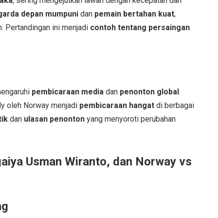
taka
, sering mengejutkan lawan dengan kecepatan dan
garda depan mumpuni
dan
pemain bertahan kuat
,
. Pertandingan ini menjadi
contoh tentang persaingan
mengaruhi
pembicaraan media
dan
penonton global
.
taly oleh Norway menjadi
pembicaraan hangat
di berbagai
tik
dan
ulasan penonton
yang menyoroti perubahan
gaiya Usman Wiranto, dan Norway vs
ng