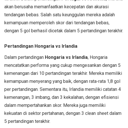
akan berusaha memanfaatkan kecepatan dan akurasi
tendangan bebas. Salah satu keunggulan mereka adalah
kemampuan memperoleh skor dari tendangan bebas,
dengan 5 gol berhasil dicetak dalam 5 pertandingan terakhir.
Pertandingan Hongaria vs Irlandia
Dalam pertandingan
Hongaria vs Irlandia
, Hongaria
mencatatkan performa yang cukup mengesankan dengan 5
kemenangan dari 10 pertandingan terakhir. Mereka memiliki
kemampuan menyerang yang baik, dengan rata-rata 1,8 gol
per pertandingan. Sementara itu, Irlandia memiliki catatan 4
kemenangan, 3 imbang, dan 3 kekalahan, dengan efisiensi
dalam mempertahankan skor. Mereka juga memiliki
kekuatan di sektor pertahanan, dengan 3 clean sheet dalam
5 pertandingan terakhir.