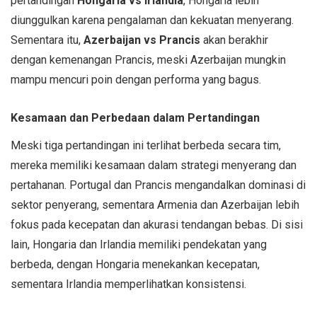
pertandingan
Hongaria vs Irlandia
, Hongaria lebih
diunggulkan karena pengalaman dan kekuatan menyerang.
Sementara itu,
Azerbaijan vs Prancis
akan berakhir
dengan kemenangan Prancis, meski Azerbaijan mungkin
mampu mencuri poin dengan performa yang bagus.
Kesamaan dan Perbedaan dalam Pertandingan
Meski tiga pertandingan ini terlihat berbeda secara tim,
mereka memiliki kesamaan dalam strategi menyerang dan
pertahanan. Portugal dan Prancis mengandalkan dominasi di
sektor penyerang, sementara Armenia dan Azerbaijan lebih
fokus pada kecepatan dan akurasi tendangan bebas. Di sisi
lain, Hongaria dan Irlandia memiliki pendekatan yang
berbeda, dengan Hongaria menekankan kecepatan,
sementara Irlandia memperlihatkan konsistensi.