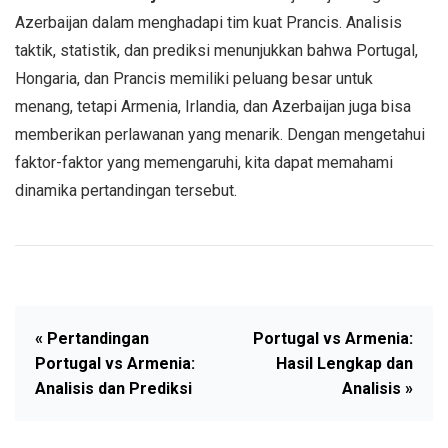
Azerbaijan dalam menghadapi tim kuat Prancis. Analisis
taktik, statistik, dan prediksi menunjukkan bahwa Portugal,
Hongaria, dan Prancis memiliki peluang besar untuk
menang, tetapi Armenia, Irlandia, dan Azerbaijan juga bisa
memberikan perlawanan yang menarik. Dengan mengetahui
faktor-faktor yang memengaruhi, kita dapat memahami
dinamika pertandingan tersebut.
« Pertandingan
Portugal vs Armenia:
Portugal vs Armenia:
Hasil Lengkap dan
Analisis dan Prediksi
Analisis »