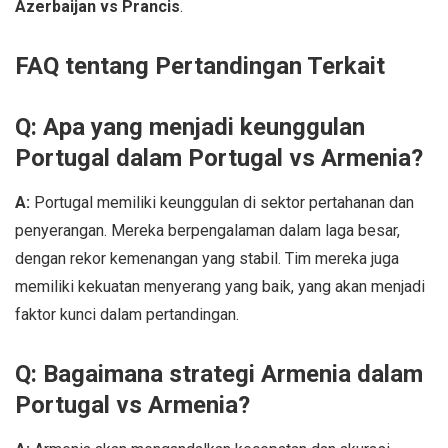
Azerbaijan vs Prancis
.
FAQ tentang Pertandingan Terkait
Q: Apa yang menjadi keunggulan
Portugal dalam
Portugal vs Armenia
?
A:
Portugal memiliki keunggulan di sektor pertahanan dan
penyerangan. Mereka berpengalaman dalam laga besar,
dengan rekor kemenangan yang stabil. Tim mereka juga
memiliki kekuatan menyerang yang baik, yang akan menjadi
faktor kunci dalam pertandingan.
Q: Bagaimana strategi Armenia dalam
Portugal vs Armenia
?