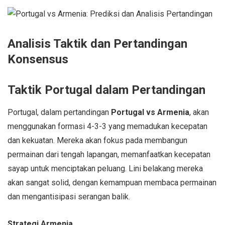
Analisis Taktik dan Pertandingan
Konsensus
Taktik Portugal dalam Pertandingan
Portugal, dalam pertandingan
Portugal vs Armenia
, akan
menggunakan formasi 4-3-3 yang memadukan kecepatan
dan kekuatan. Mereka akan fokus pada membangun
permainan dari tengah lapangan, memanfaatkan kecepatan
sayap untuk menciptakan peluang. Lini belakang mereka
akan sangat solid, dengan kemampuan membaca permainan
dan mengantisipasi serangan balik.
Strategi Armenia