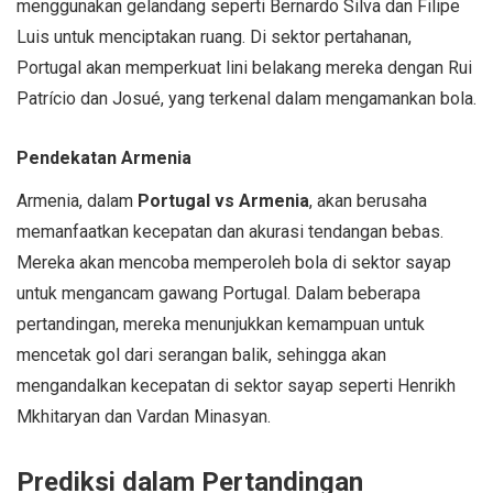
menggunakan gelandang seperti Bernardo Silva dan Filipe
Luis untuk menciptakan ruang. Di sektor pertahanan,
Portugal akan memperkuat lini belakang mereka dengan Rui
Patrício dan Josué, yang terkenal dalam mengamankan bola.
Pendekatan Armenia
Armenia, dalam
Portugal vs Armenia
, akan berusaha
memanfaatkan kecepatan dan akurasi tendangan bebas.
Mereka akan mencoba memperoleh bola di sektor sayap
untuk mengancam gawang Portugal. Dalam beberapa
pertandingan, mereka menunjukkan kemampuan untuk
mencetak gol dari serangan balik, sehingga akan
mengandalkan kecepatan di sektor sayap seperti Henrikh
Mkhitaryan dan Vardan Minasyan.
Prediksi dalam Pertandingan