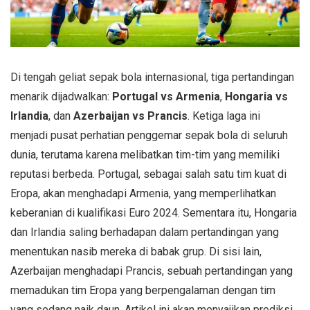
Di tengah geliat sepak bola internasional, tiga pertandingan
menarik dijadwalkan:
Portugal vs Armenia
,
Hongaria vs
Irlandia
, dan
Azerbaijan vs Prancis
. Ketiga laga ini
menjadi pusat perhatian penggemar sepak bola di seluruh
dunia, terutama karena melibatkan tim-tim yang memiliki
reputasi berbeda. Portugal, sebagai salah satu tim kuat di
Eropa, akan menghadapi Armenia, yang memperlihatkan
keberanian di kualifikasi Euro 2024. Sementara itu, Hongaria
dan Irlandia saling berhadapan dalam pertandingan yang
menentukan nasib mereka di babak grup. Di sisi lain,
Azerbaijan menghadapi Prancis, sebuah pertandingan yang
memadukan tim Eropa yang berpengalaman dengan tim
yang sedang naik daun. Artikel ini akan menyajikan prediksi