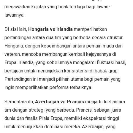
menawarkan kejutan yang tidak terduga bagi lawan-
lawannya.
Di sisi lain,
Hongaria vs Irlandia
memperlihatkan
pertandingan antara dua tim yang berbeda secara struktur.
Hongaria, dengan keseimbangan antara pemain muda dan
veteran, mencoba membangun kembali kejayaannya di
Eropa. Irlandia, yang sebelumnya mengalami fluktuasi hasil,
bertujuan untuk menunjukkan konsistensi di babak grup.
Pertandingan ini menjadi pilihan utama bagi pemain yang
ingin memperlihatkan performa terbaiknya.
Sementara itu,
Azerbaijan vs Prancis
menjadi duel antara
tim dengan strategi yang berbeda. Prancis, sebagai juara
dunia dan finalis Piala Eropa, memiliki ekspektasi tinggi
untuk menunjukkan dominasi mereka. Azerbaijan, yang