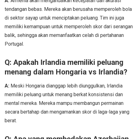
A:
Armenia akan mengandalkan kecepatan dan akurasi
tendangan bebas. Mereka akan berusaha memperoleh bola
di sektor sayap untuk menciptakan peluang. Tim ini juga
memiliki kemampuan untuk memperoleh skor dari serangan
balik, sehingga akan memanfaatkan celah di pertahanan
Portugal.
Q: Apakah Irlandia memiliki peluang
menang dalam
Hongaria vs Irlandia
?
A:
Meski Hongaria dianggap lebih diunggulkan, Irlandia
memiliki peluang untuk menang berkat konsistensi dan
mental mereka. Mereka mampu membangun permainan
secara bertahap dan mengamankan skor di laga-laga yang
berat.
Q: Apa yang membedakan
Azerbaijan