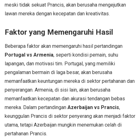
meski tidak sekuat Prancis, akan berusaha mengejutkan
lawan mereka dengan kecepatan dan kreativitas.
Faktor yang Memengaruhi Hasil
Beberapa faktor akan memengaruhi hasil pertandingan
Portugal vs Armenia
, seperti kondisi pemain, suhu
lapangan, dan motivasi tim. Portugal, yang memiliki
pengalaman bermain di laga besar, akan berusaha
memanfaatkan keuntungan mereka di sektor pertahanan dan
penyerangan. Armenia, di sisi lain, akan berusaha
memanfaatkan kecepatan dan akurasi tendangan bebas
mereka. Dalam pertandingan
Azerbaijan vs Prancis
,
keunggulan Prancis di sektor penyerang akan menjadi faktor
utama, tetapi Azerbaijan mungkin menemukan celah di
pertahanan Prancis.