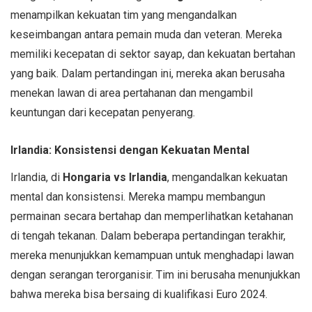
menampilkan kekuatan tim yang mengandalkan
keseimbangan antara pemain muda dan veteran. Mereka
memiliki kecepatan di sektor sayap, dan kekuatan bertahan
yang baik. Dalam pertandingan ini, mereka akan berusaha
menekan lawan di area pertahanan dan mengambil
keuntungan dari kecepatan penyerang.
Irlandia: Konsistensi dengan Kekuatan Mental
Irlandia, di
Hongaria vs Irlandia
, mengandalkan kekuatan
mental dan konsistensi. Mereka mampu membangun
permainan secara bertahap dan memperlihatkan ketahanan
di tengah tekanan. Dalam beberapa pertandingan terakhir,
mereka menunjukkan kemampuan untuk menghadapi lawan
dengan serangan terorganisir. Tim ini berusaha menunjukkan
bahwa mereka bisa bersaing di kualifikasi Euro 2024.