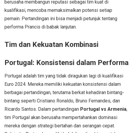
berusaha membangun reputasi sebagai tim kuat di
kualifikasi, mencoba memaksimalkan potensi setiap
pemain. Pertandingan ini bisa menjadi petunjuk tentang
performa Prancis di babak lanjutan.
Tim dan Kekuatan Kombinasi
Portugal: Konsistensi dalam Performa
Portugal adalah tim yang tidak diragukan lagi di kualifikasi
Euro 2024. Mereka memiliki kekuatan konsistensi dalam
berbagai pertandingan, terutama berkat kehadiran bintang-
bintang seperti Cristiano Ronaldo, Bruno Fernandes, dan
Ricardo Santos. Dalam pertandingan
Portugal vs Armenia
,
tim Portugal akan berusaha mempertahankan dominasi
mereka dengan strategi bertahan dan serangan cepat.