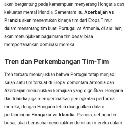
akan bergantung pada kemampuan menyerang Hongaria dan
kekuatan mental Irlandia. Sementara itu,
Azerbaijan vs
Prancis
akan menentukan kinerja tim dari Eropa Timur
dalam menantang tim kuat. Portugal vs Armenia, di sisi lain,
akan menunjukkan bagaimana tim besar bisa
mempertahankan dominasi mereka.
Tren dan Perkembangan Tim-Tim
Tren terbaru menunjukkan bahwa Portugal tetap menjadi
salah satu tim terkuat di Eropa, sementara Armenia dan
Azerbaijan menunjukkan kemajuan yang signifikan. Hongaria
dan Irlandia juga memperlihatkan peningkatan performa
mereka, dengan Hongaria lebih diunggulkan dalam
pertandingan
Hongaria vs Irlandia
. Prancis, sebagai tim
besar, akan berusaha menunjukkan dominasi mereka dalam