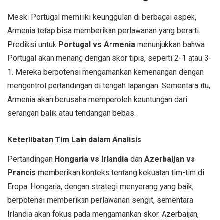
Meski Portugal memiliki keunggulan di berbagai aspek,
Armenia tetap bisa memberikan perlawanan yang berarti.
Prediksi untuk
Portugal vs Armenia
menunjukkan bahwa
Portugal akan menang dengan skor tipis, seperti 2-1 atau 3-
1. Mereka berpotensi mengamankan kemenangan dengan
mengontrol pertandingan di tengah lapangan. Sementara itu,
Armenia akan berusaha memperoleh keuntungan dari
serangan balik atau tendangan bebas.
Keterlibatan Tim Lain dalam Analisis
Pertandingan
Hongaria vs Irlandia
dan
Azerbaijan vs
Prancis
memberikan konteks tentang kekuatan tim-tim di
Eropa. Hongaria, dengan strategi menyerang yang baik,
berpotensi memberikan perlawanan sengit, sementara
Irlandia akan fokus pada mengamankan skor. Azerbaijan,