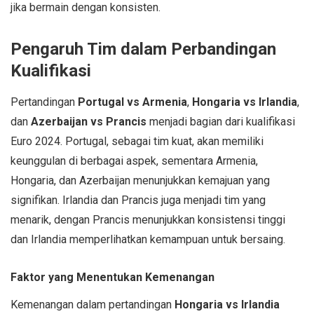
jika bermain dengan konsisten.
Pengaruh Tim dalam Perbandingan
Kualifikasi
Pertandingan
Portugal vs Armenia
,
Hongaria vs Irlandia
,
dan
Azerbaijan vs Prancis
menjadi bagian dari kualifikasi
Euro 2024. Portugal, sebagai tim kuat, akan memiliki
keunggulan di berbagai aspek, sementara Armenia,
Hongaria, dan Azerbaijan menunjukkan kemajuan yang
signifikan. Irlandia dan Prancis juga menjadi tim yang
menarik, dengan Prancis menunjukkan konsistensi tinggi
dan Irlandia memperlihatkan kemampuan untuk bersaing.
Faktor yang Menentukan Kemenangan
Kemenangan dalam pertandingan
Hongaria vs Irlandia