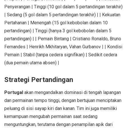
Penyerangan | Tinggi (10 gol dalam 5 pertandingan terakhir)
| Sedang (5 gol dalam 5 pertandingan terakhir) | | Kekuatan
Pertahanan | Menengah (15 gol kebobolan dalam 10
pertandingan) | Tinggi (hanya 3 gol kebobolan dalam 5
pertandingan) | | Pemain Bintang | Cristiano Ronaldo, Bruno
Fernandes | Henrikh Mkhitaryan, Vahan Gurbanov | | Kondisi
Pemain | Stabil (tanpa cedera signifikan) | Sedikit cedera
(dua pemain utama absen) |
Strategi Pertandingan
Portugal
akan mengandalkan dominasi di tengah lapangan
dan permainan tempo tinggi, dengan bertujuan menciptakan
peluang di sisi sayap kiri dan kanan. Tim ini juga memiliki
kemampuan mengubah permainan saat sedang
menguntungkan, terutama dengan penampilan apik dari