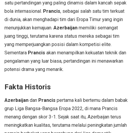
satu pertandingan yang paling dinamis dalam kancah sepak
bola internasional.
Prancis
, sebagai salah satu tim terkuat
di dunia, akan menghadapi tim dari Eropa Timur yang ingin
menunjukkan kemajuan.
Azerbaijan
memiliki semangat
juang tinggi, terutama karena status mereka sebagai tim
yang memperjuangkan posisi dalam kompetisi elite.
Sementara
Prancis
akan menampilkan kekuatan teknik dan
pengalaman yang luar biasa, pertandingan ini menawarkan
potensi drama yang menarik.
Fakta Historis
Azerbaijan
dan
Prancis
pertama kali bertemu dalam babak
grup Liga Bangsa-Bangsa Eropa 2022, di mana Prancis
menang dengan skor 3-1. Sejak saat itu, Azerbaijan terus
meningkatkan kualitas, terutama melalui peningkatan jumlah