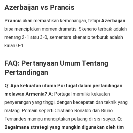
Azerbaijan vs Prancis
Prancis
akan memastikan kemenangan, tetapi
Azerbaijan
bisa menciptakan momen dramatis. Skenario terbaik adalah
menang 2-1 atau 3-0, sementara skenario terburuk adalah
kalah 0-1.
FAQ: Pertanyaan Umum Tentang
Pertandingan
Q: Apa kekuatan utama Portugal dalam pertandingan
melawan Armenia?
A:
Portugal memiliki kekuatan
penyerangan yang tinggi, dengan kecepatan dan teknik yang
matang. Pemain seperti Cristiano Ronaldo dan Bruno
Fernandes mampu menciptakan peluang di sisi sayap.
Q:
Bagaimana strategi yang mungkin digunakan oleh tim