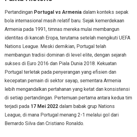
Pertandingan
Portugal vs Armenia
dalam konteks sepak
bola internasional masih relatif baru. Sejak kemerdekaan
Armenia pada 1991, timnas mereka mulai membangun
identitas di kancah Eropa, terutama setelah mengikuti UEFA
Nations League. Meski demikian, Portugal telah
membangun tradisi dominan di level elite, dengan sejarah
sukses di Euro 2016 dan Piala Dunia 2018. Kekuatan
Portugal terletak pada penyerangan yang efisien dan
kecepatan pemain di sektor sayap, sementara Armenia
lebih mengandalkan pertahanan yang ketat dan konsistensi
di setiap pertandingan. Pertemuan pertama antara kedua tim
terjadi pada
17 Mei 2022
dalam babak grup Nations
League, di mana Portugal menang 2-1 melalui gol dari
Bernardo Silva dan Cristiano Ronaldo.