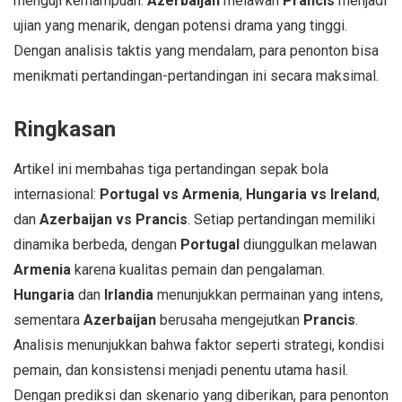
menguji kemampuan.
Azerbaijan
melawan
Prancis
menjadi
ujian yang menarik, dengan potensi drama yang tinggi.
Dengan analisis taktis yang mendalam, para penonton bisa
menikmati pertandingan-pertandingan ini secara maksimal.
Ringkasan
Artikel ini membahas tiga pertandingan sepak bola
internasional:
Portugal vs Armenia
,
Hungaria vs Ireland
,
dan
Azerbaijan vs Prancis
. Setiap pertandingan memiliki
dinamika berbeda, dengan
Portugal
diunggulkan melawan
Armenia
karena kualitas pemain dan pengalaman.
Hungaria
dan
Irlandia
menunjukkan permainan yang intens,
sementara
Azerbaijan
berusaha mengejutkan
Prancis
.
Analisis menunjukkan bahwa faktor seperti strategi, kondisi
pemain, dan konsistensi menjadi penentu utama hasil.
Dengan prediksi dan skenario yang diberikan, para penonton