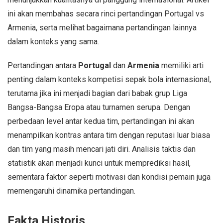
ini akan membahas secara rinci pertandingan Portugal vs
Armenia, serta melihat bagaimana pertandingan lainnya
dalam konteks yang sama.
Pertandingan antara
Portugal
dan
Armenia
memiliki arti
penting dalam konteks kompetisi sepak bola internasional,
terutama jika ini menjadi bagian dari babak grup Liga
Bangsa-Bangsa Eropa atau turnamen serupa. Dengan
perbedaan level antar kedua tim, pertandingan ini akan
menampilkan kontras antara tim dengan reputasi luar biasa
dan tim yang masih mencari jati diri. Analisis taktis dan
statistik akan menjadi kunci untuk memprediksi hasil,
sementara faktor seperti motivasi dan kondisi pemain juga
memengaruhi dinamika pertandingan.
Fakta Historis