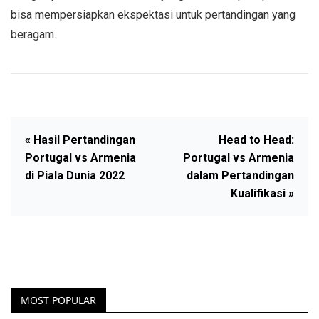
bisa mempersiapkan ekspektasi untuk pertandingan yang
beragam.
« Hasil Pertandingan
Head to Head:
Portugal vs Armenia
Portugal vs Armenia
di Piala Dunia 2022
dalam Pertandingan
Kualifikasi »
MOST POPULAR