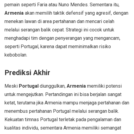
pemain seperti Faria atau Nuno Mendes. Sementara itu,
Armenia
akan memilih taktik defensif yang agresif, dengan
menekan lawan di area pertahanan dan mencari celah
melalui serangan balik cepat. Strategi ini cocok untuk
menghadapi tim dengan penyerangan yang mengancam,
seperti Portugal, karena dapat meminimalkan risiko
kebobolan.
Prediksi Akhir
Meski
Portugal
diunggulkan,
Armenia
memiliki potensi
untuk mengejutkan. Pertandingan ini bisa berjalan sangat
ketat, terutama jika Armenia mampu menjaga pertahanan dan
menembus pertahanan Portugal melalui serangan balik.
Kekuatan timnas Portugal terletak pada pengalaman dan
kualitas individu, sementara Armenia memiliki semangat