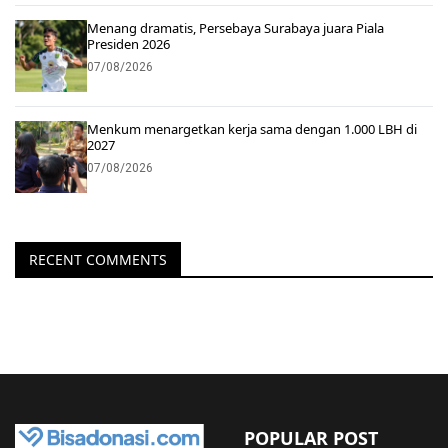
Menang dramatis, Persebaya Surabaya juara Piala
Presiden 2026
07/08/2026
Menkum menargetkan kerja sama dengan 1.000 LBH di
2027
07/08/2026
RECENT COMMENTS
POPULAR POST