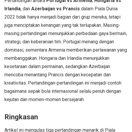
Pertandingan antara
Portugal vs Armenia
,
Hongaria vs
Irlandia
, dan
Azerbaijan vs Prancis
dalam Piala Dunia
2022 tidak hanya menjadi bagian dari grup mereka, tetapi
juga menciptakan kenangan yang tak terlupakan. Masing-
masing pertandingan menunjukkan perbedaan gaya bermain,
strategi, dan keberanian tim. Portugal menang dengan
dominasi, sementara Armenia memberikan perlawanan yang
membanggakan. Hongaria dan Irlandia menunjukkan
kesetaraan dalam permainan, sedangkan Azerbaijan
mencoba menantang Prancis dengan kecepatan dan
kreativitas. Pertandingan-pertandingan ini menjadi contoh
bagaimana sepak bola internasional selalu penuh dengan
kejutan dan momen-momen bersejarah.
Ringkasan
Artikel ini mengulas tiga pertandingan menarik di Piala