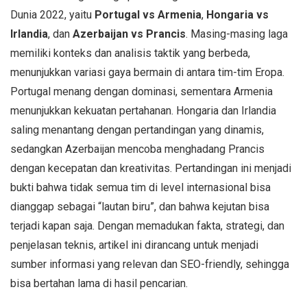
Dunia 2022, yaitu
Portugal vs Armenia
,
Hongaria vs
Irlandia
, dan
Azerbaijan vs Prancis
. Masing-masing laga
memiliki konteks dan analisis taktik yang berbeda,
menunjukkan variasi gaya bermain di antara tim-tim Eropa.
Portugal menang dengan dominasi, sementara Armenia
menunjukkan kekuatan pertahanan. Hongaria dan Irlandia
saling menantang dengan pertandingan yang dinamis,
sedangkan Azerbaijan mencoba menghadang Prancis
dengan kecepatan dan kreativitas. Pertandingan ini menjadi
bukti bahwa tidak semua tim di level internasional bisa
dianggap sebagai “lautan biru”, dan bahwa kejutan bisa
terjadi kapan saja. Dengan memadukan fakta, strategi, dan
penjelasan teknis, artikel ini dirancang untuk menjadi
sumber informasi yang relevan dan SEO-friendly, sehingga
bisa bertahan lama di hasil pencarian.