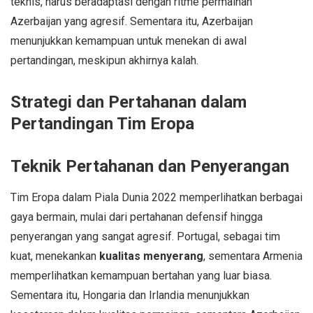
teknis, harus beradaptasi dengan ritme permainan
Azerbaijan yang agresif. Sementara itu, Azerbaijan
menunjukkan kemampuan untuk menekan di awal
pertandingan, meskipun akhirnya kalah.
Strategi dan Pertahanan dalam
Pertandingan Tim Eropa
Teknik Pertahanan dan Penyerangan
Tim Eropa dalam Piala Dunia 2022 memperlihatkan berbagai
gaya bermain, mulai dari pertahanan defensif hingga
penyerangan yang sangat agresif. Portugal, sebagai tim
kuat, menekankan
kualitas menyerang
, sementara Armenia
memperlihatkan kemampuan bertahan yang luar biasa.
Sementara itu, Hongaria dan Irlandia menunjukkan