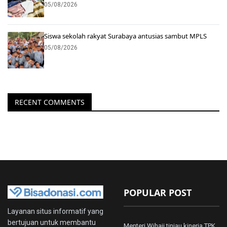
05/08/2026
Siswa sekolah rakyat Surabaya antusias sambut MPLS
05/08/2026
RECENT COMMENTS
POPULAR POST
Layanan situs informatif yang
bertujuan untuk membantu
Menteri Wihaji tinjau kinerja TPK