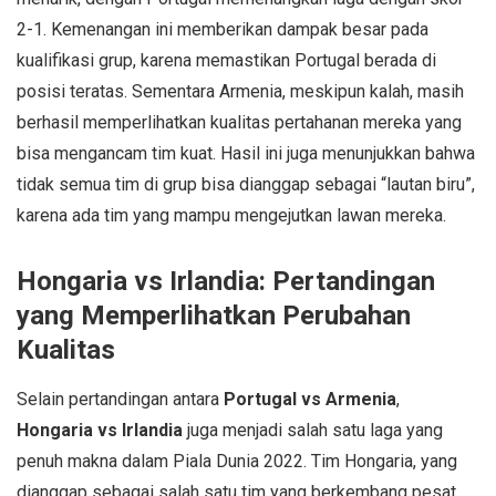
2-1. Kemenangan ini memberikan dampak besar pada
kualifikasi grup, karena memastikan Portugal berada di
posisi teratas. Sementara Armenia, meskipun kalah, masih
berhasil memperlihatkan kualitas pertahanan mereka yang
bisa mengancam tim kuat. Hasil ini juga menunjukkan bahwa
tidak semua tim di grup bisa dianggap sebagai “lautan biru”,
karena ada tim yang mampu mengejutkan lawan mereka.
Hongaria vs Irlandia: Pertandingan
yang Memperlihatkan Perubahan
Kualitas
Selain pertandingan antara
Portugal vs Armenia
,
Hongaria vs Irlandia
juga menjadi salah satu laga yang
penuh makna dalam Piala Dunia 2022. Tim Hongaria, yang
dianggap sebagai salah satu tim yang berkembang pesat