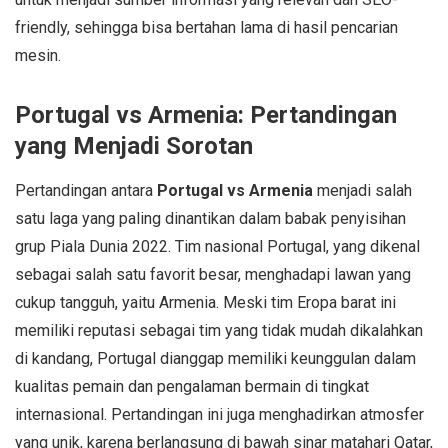
friendly, sehingga bisa bertahan lama di hasil pencarian
mesin.
Portugal vs Armenia: Pertandingan
yang Menjadi Sorotan
Pertandingan antara
Portugal vs Armenia
menjadi salah
satu laga yang paling dinantikan dalam babak penyisihan
grup Piala Dunia 2022. Tim nasional Portugal, yang dikenal
sebagai salah satu favorit besar, menghadapi lawan yang
cukup tangguh, yaitu Armenia. Meski tim Eropa barat ini
memiliki reputasi sebagai tim yang tidak mudah dikalahkan
di kandang, Portugal dianggap memiliki keunggulan dalam
kualitas pemain dan pengalaman bermain di tingkat
internasional. Pertandingan ini juga menghadirkan atmosfer
yang unik, karena berlangsung di bawah sinar matahari Qatar,