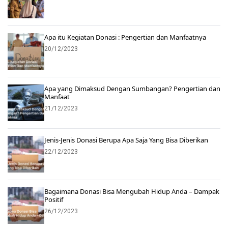
Apa itu Kegiatan Donasi : Pengertian dan Manfaatnya
20/12/2023
Apa yang Dimaksud Dengan Sumbangan? Pengertian dan
Manfaat
21/12/2023
Jenis-Jenis Donasi Berupa Apa Saja Yang Bisa Diberikan
22/12/2023
Bagaimana Donasi Bisa Mengubah Hidup Anda – Dampak
Positif
26/12/2023