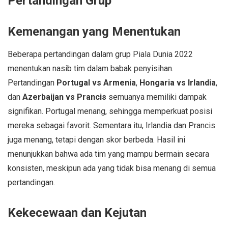
Pertandingan Grup
Kemenangan yang Menentukan
Beberapa pertandingan dalam grup Piala Dunia 2022
menentukan nasib tim dalam babak penyisihan.
Pertandingan
Portugal vs Armenia
,
Hongaria vs Irlandia
,
dan
Azerbaijan vs Prancis
semuanya memiliki dampak
signifikan. Portugal menang, sehingga memperkuat posisi
mereka sebagai favorit. Sementara itu, Irlandia dan Prancis
juga menang, tetapi dengan skor berbeda. Hasil ini
menunjukkan bahwa ada tim yang mampu bermain secara
konsisten, meskipun ada yang tidak bisa menang di semua
pertandingan.
Kekecewaan dan Kejutan