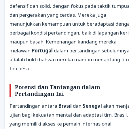
defensif dan solid, dengan fokus pada taktik tumpu
dan pergerakan yang cerdas. Mereka juga
menunjukkan kemampuan untuk beradaptasi deng
berbagai kondisi pertandingan, baik di lapangan ker
maupun basah. Kemenangan kandang mereka
melawan
Portugal
dalam pertandingan sebelumny
adalah bukti bahwa mereka mampu menantang tim
tim besar.
Potensi dan Tantangan dalam
Pertandingan Ini
Pertandingan antara
Brasil
dan
Senegal
akan menja
ujian bagi kekuatan mental dan adaptasi tim. Brasil,
yang memiliki akses ke pemain internasional