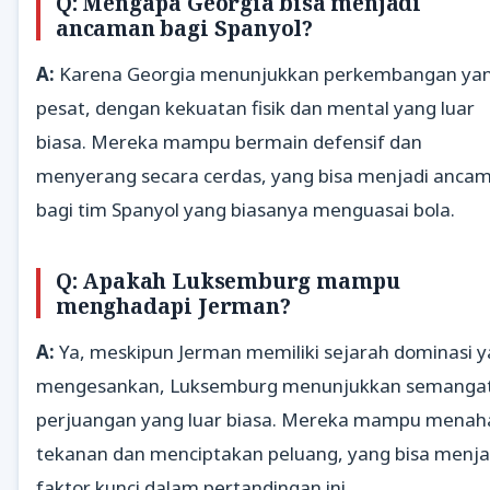
Q: Mengapa Georgia bisa menjadi
ancaman bagi Spanyol?
A:
Karena Georgia menunjukkan perkembangan ya
pesat, dengan kekuatan fisik dan mental yang luar
biasa. Mereka mampu bermain defensif dan
menyerang secara cerdas, yang bisa menjadi anca
bagi tim Spanyol yang biasanya menguasai bola.
Q: Apakah Luksemburg mampu
menghadapi Jerman?
A:
Ya, meskipun Jerman memiliki sejarah dominasi 
mengesankan, Luksemburg menunjukkan semanga
perjuangan yang luar biasa. Mereka mampu menah
tekanan dan menciptakan peluang, yang bisa menja
faktor kunci dalam pertandingan ini.