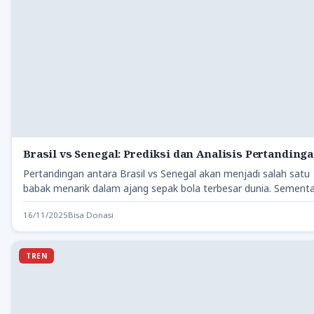
Brasil vs Senegal: Prediksi dan Analisis Pertanding
Pertandingan antara Brasil vs Senegal akan menjadi salah satu
babak menarik dalam ajang sepak bola terbesar dunia. Sement
16/11/2025
Bisa Donasi
TREN