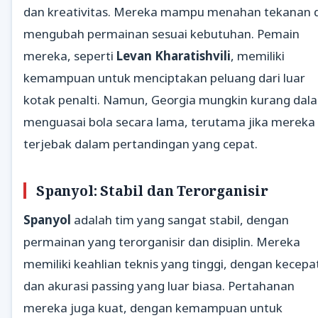
dan kreativitas. Mereka mampu menahan tekanan 
mengubah permainan sesuai kebutuhan. Pemain
mereka, seperti
Levan Kharatishvili
, memiliki
kemampuan untuk menciptakan peluang dari luar
kotak penalti. Namun, Georgia mungkin kurang dal
menguasai bola secara lama, terutama jika mereka
terjebak dalam pertandingan yang cepat.
Spanyol: Stabil dan Terorganisir
Spanyol
adalah tim yang sangat stabil, dengan
permainan yang terorganisir dan disiplin. Mereka
memiliki keahlian teknis yang tinggi, dengan kecepa
dan akurasi passing yang luar biasa. Pertahanan
mereka juga kuat, dengan kemampuan untuk