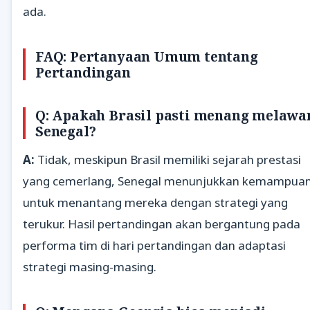
ada.
FAQ: Pertanyaan Umum tentang
Pertandingan
Q: Apakah Brasil pasti menang melawa
Senegal?
A:
Tidak, meskipun Brasil memiliki sejarah prestasi
yang cemerlang, Senegal menunjukkan kemampua
untuk menantang mereka dengan strategi yang
terukur. Hasil pertandingan akan bergantung pada
performa tim di hari pertandingan dan adaptasi
strategi masing-masing.