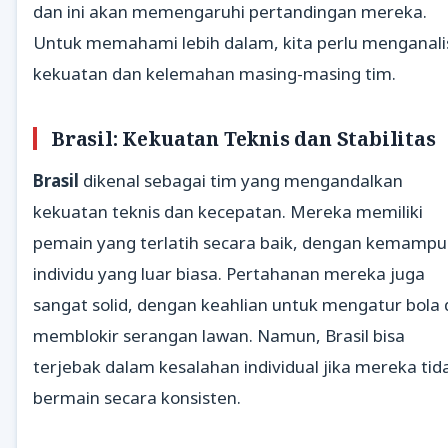
dan ini akan memengaruhi pertandingan mereka.
Untuk memahami lebih dalam, kita perlu menganali
kekuatan dan kelemahan masing-masing tim.
Brasil: Kekuatan Teknis dan Stabilitas
Brasil
dikenal sebagai tim yang mengandalkan
kekuatan teknis dan kecepatan. Mereka memiliki
pemain yang terlatih secara baik, dengan kemamp
individu yang luar biasa. Pertahanan mereka juga
sangat solid, dengan keahlian untuk mengatur bola
memblokir serangan lawan. Namun, Brasil bisa
terjebak dalam kesalahan individual jika mereka tid
bermain secara konsisten.