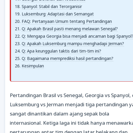
Spanyol: Stabil dan Terorganisir
Luksemburg: Adaptasi dan Semangat
FAQ: Pertanyaan Umum tentang Pertandingan
Q: Apakah Brasil pasti menang melawan Senegal?
Q: Mengapa Georgia bisa menjadi ancaman bagi Spanyol
Q: Apakah Luksemburg mampu menghadapi Jerman?
Q: Apa keunggulan taktis dari tim-tim ini?
Q: Bagaimana memprediksi hasil pertandingan?
Kesimpulan
Pertandingan Brasil vs Senegal, Georgia vs Spanyol,
Luksemburg vs Jerman menjadi tiga pertandingan 
sangat dinantikan dalam ajang sepak bola
internasional. Ketiga laga ini tidak hanya menawark
pertarungan antar tim dengan latar belakang dan