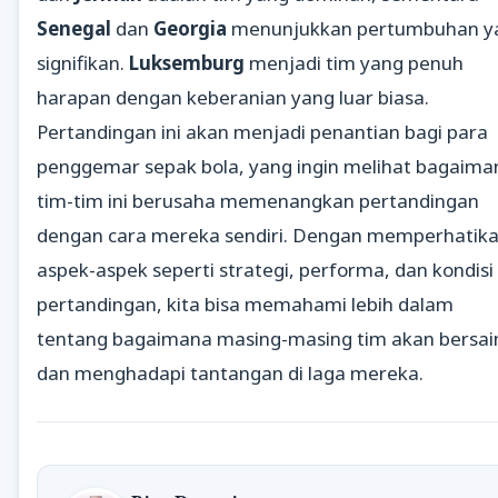
Senegal
dan
Georgia
menunjukkan pertumbuhan y
signifikan.
Luksemburg
menjadi tim yang penuh
harapan dengan keberanian yang luar biasa.
Pertandingan ini akan menjadi penantian bagi para
penggemar sepak bola, yang ingin melihat bagaima
tim-tim ini berusaha memenangkan pertandingan
dengan cara mereka sendiri. Dengan memperhatik
aspek-aspek seperti strategi, performa, dan kondisi
pertandingan, kita bisa memahami lebih dalam
tentang bagaimana masing-masing tim akan bersai
dan menghadapi tantangan di laga mereka.