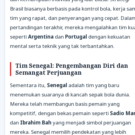
Brasil biasanya berbasis pada kontrol bola, kerja s
tim yang rapat, dan penyerangan yang cepat. Dala
pertandingan terakhir, mereka mengalahkan tim ku
seperti
Argentina
dan
Portugal
dengan kekuatan
mental serta teknik yang tak terbantahkan.
Tim Senegal: Pengembangan Diri dan
Semangat Perjuangan
Sementara itu,
Senegal
adalah tim yang baru
menemukan suaranya di kancah sepak bola dunia.
Mereka telah membangun basis pemain yang
kompetitif, dengan bekas pemain seperti
Sadio Ma
dan
Ibrahim Bah
yang menjadi simbol perjuangan
mereka. Senegal memilih pendekatan yang lebih