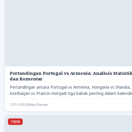
Pertandingan Portugal vs Armenia: Analisis Statisti
dan Komentar
Pertandingan antara Portugal vs Armenia, Hongaria vs Irlandia,
Azerbaijan vs Prancis menjadi tiga babak penting dalam kalend
17/11/2025
Bisa Donasi
TREN