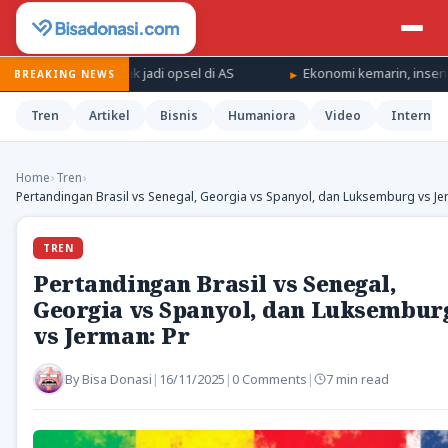
link jadi opsel di AS
Ekonomi kemarin, insentif EV hingga Sri M
BREAKING NEWS
Tren
Artikel
Bisnis
Humaniora
Video
Internas
Home
›
Tren
›
Pertandingan Brasil vs Senegal, Georgia vs Spanyol, dan Luksemburg vs Je
TREN
Pertandingan Brasil vs Senegal,
Georgia vs Spanyol, dan Luksembur
vs Jerman: Pr
By
Bisa Donasi
|
16/11/2025
|
0 Comments
|
7 min read