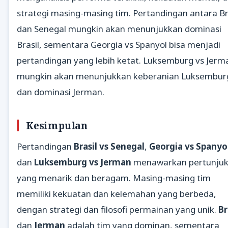
strategi masing-masing tim. Pertandingan antara Br
dan Senegal mungkin akan menunjukkan dominasi
Brasil, sementara Georgia vs Spanyol bisa menjadi
pertandingan yang lebih ketat. Luksemburg vs Jerm
mungkin akan menunjukkan keberanian Luksembur
dan dominasi Jerman.
Kesimpulan
Pertandingan
Brasil vs Senegal
,
Georgia vs Spanyo
dan
Luksemburg vs Jerman
menawarkan pertunju
yang menarik dan beragam. Masing-masing tim
memiliki kekuatan dan kelemahan yang berbeda,
dengan strategi dan filosofi permainan yang unik.
Br
dan
Jerman
adalah tim yang dominan, sementara