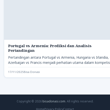
Portugal vs Armenia: Prediksi dan Analisis
Pertandingan
Pertandingan antara Portugal vs Armenia, Hungaria vs Irlandia,
Azerbaijan vs Prancis menjadi perhatian utama dalam kompetis
sepak…
17/11/2025
Bisa Donasi
Copyright © 2026
bisadonasi.com
. All rights reserved.
Home
Privacy Policy
Contact