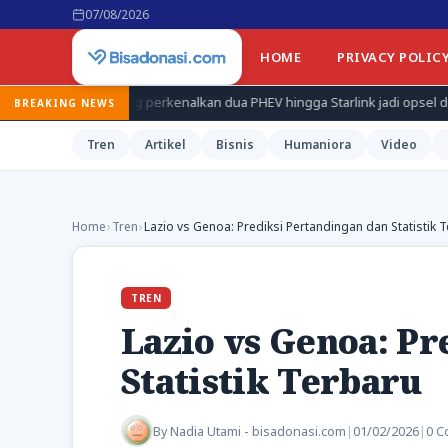
07/08/2026
HOME
PRIVACY POLIC
 Wuling perkenalkan dua PHEV hingga Starlink jadi opsel di AS
E
BREAKING NEWS
Tren
Artikel
Bisnis
Humaniora
Video
Home
›
Tren
›
Lazio vs Genoa: Prediksi Pertandingan dan Statistik 
TREN
Lazio vs Genoa: Pr
Statistik Terbaru
By
Nadia Utami - bisadonasi.com
|
01/02/2026
|
0 