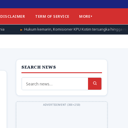
DISCLAIMER
TERM OF SERVICE
MORE
kum kemarin, Komisioner KPU Kotim tersangka hingga respon Bareskrim
SEARCH NEWS
Search
for: