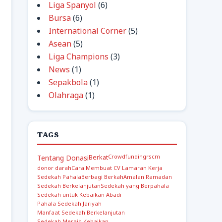
Liga Spanyol
(6)
Bursa
(6)
International Corner
(5)
Asean
(5)
Liga Champions
(3)
News
(1)
Sepakbola
(1)
Olahraga
(1)
TAGS
Berkat
Crowdfunding
rscm
Tentang Donasi
donor darah
Cara Membuat CV Lamaran Kerja
Sedekah Pahala
Berbagi Berkah
Amalan Ramadan
Sedekah Berkelanjutan
Sedekah yang Berpahala
Sedekah untuk Kebaikan Abadi
Pahala Sedekah Jariyah
Manfaat Sedekah Berkelanjutan
Sedekah Meraih Kebaikan