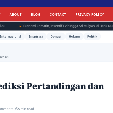
Y
ABOUT
BLOG
CONTACT
PRIVACY POLICY
konomi kemarin, insentif EV hingga Sri Mulyani di Bank Dunia
Hu
Internasional
Inspirasi
Donasi
Hukum
Politik
Terbaru
ediksi Pertandingan dan
Comments
|
5 min read