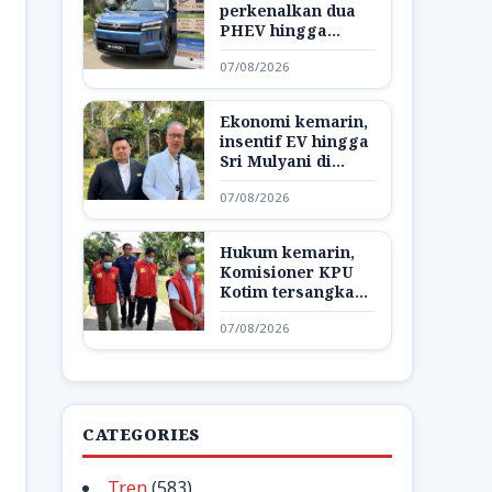
perkenalkan dua
PHEV hingga
Starlink jadi opsel
07/08/2026
di AS
Ekonomi kemarin,
insentif EV hingga
Sri Mulyani di
Bank Dunia
07/08/2026
Hukum kemarin,
Komisioner KPU
Kotim tersangka
hingga respon
07/08/2026
Bareskrim
CATEGORIES
Tren
(583)