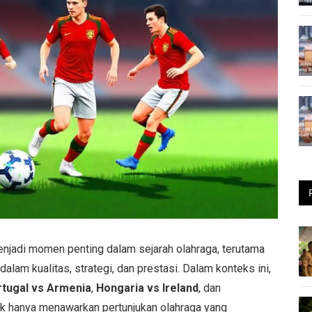
enjadi momen penting dalam sejarah olahraga, terutama
alam kualitas, strategi, dan prestasi. Dalam konteks ini,
tugal vs Armenia
,
Hongaria vs Ireland
, dan
idak hanya menawarkan pertunjukan olahraga yang