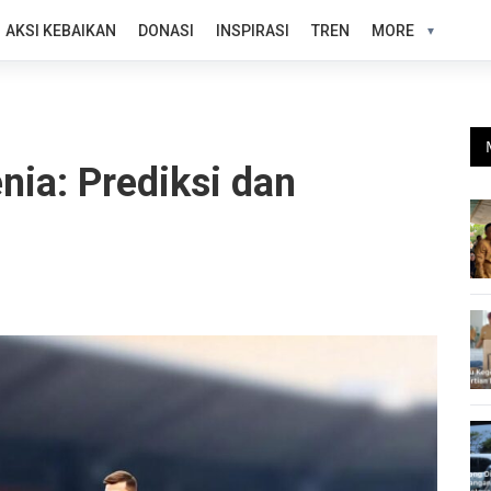
AKSI KEBAIKAN
DONASI
INSPIRASI
TREN
MORE
nia: Prediksi dan