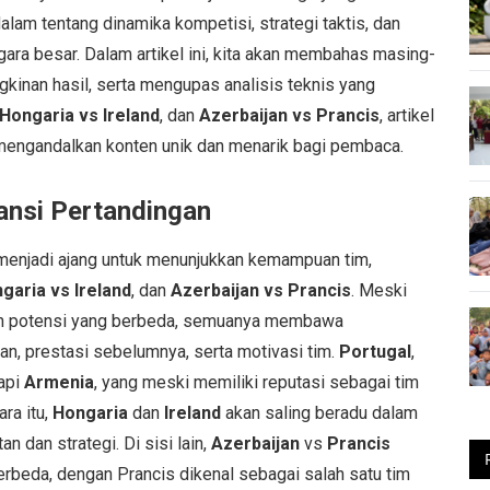
am tentang dinamika kompetisi, strategi taktis, dan
ra besar. Dalam artikel ini, kita akan membahas masing-
inan hasil, serta mengupas analisis teknis yang
Hongaria vs Ireland
, dan
Azerbaijan vs Prancis
, artikel
 mengandalkan konten unik dan menarik bagi pembaca.
ansi Pertandingan
i menjadi ajang untuk menunjukkan kemampuan tim,
garia vs Ireland
, dan
Azerbaijan vs Prancis
. Meski
an potensi yang berbeda, semuanya membawa
n, prestasi sebelumnya, serta motivasi tim.
Portugal
,
dapi
Armenia
, yang meski memiliki reputasi sebagai tim
ra itu,
Hongaria
dan
Ireland
akan saling beradu dalam
 dan strategi. Di sisi lain,
Azerbaijan
vs
Prancis
rbeda, dengan Prancis dikenal sebagai salah satu tim