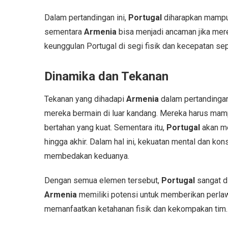
Dalam pertandingan ini,
Portugal
diharapkan mampu 
sementara
Armenia
bisa menjadi ancaman jika mer
keunggulan Portugal di segi fisik dan kecepatan se
Dinamika dan Tekanan
Tekanan yang dihadapi
Armenia
dalam pertandinga
mereka bermain di luar kandang. Mereka harus ma
bertahan yang kuat. Sementara itu,
Portugal
akan me
hingga akhir. Dalam hal ini, kekuatan mental dan kon
membedakan keduanya.
Dengan semua elemen tersebut,
Portugal
sangat d
Armenia
memiliki potensi untuk memberikan perlaw
memanfaatkan ketahanan fisik dan kekompakan tim.