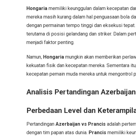
Hongaria
memiliki keunggulan dalam kecepatan dan 
mereka masih kurang dalam hal penguasaan bola da
dengan permainan tempo tinggi dan eksekusi tepat. 
terutama di posisi gelandang dan striker. Dalam per
menjadi faktor penting.
Namun,
Hongaria
mungkin akan memberikan perlawa
kekuatan fisik dan kecepatan mereka. Sementara itu
kecepatan pemain muda mereka untuk mengontrol p
Analisis Pertandingan Azerbaijan
Perbedaan Level dan Keterampil
Pertandingan
Azerbaijan vs Prancis
adalah pertem
dengan tim papan atas dunia.
Prancis
memiliki keun