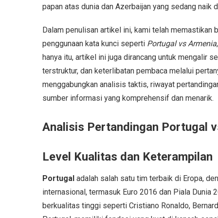
papan atas dunia dan Azerbaijan yang sedang naik d
Dalam penulisan artikel ini, kami telah memastika
penggunaan kata kunci seperti
Portugal vs Armenia
hanya itu, artikel ini juga dirancang untuk mengalir s
terstruktur, dan keterlibatan pembaca melalui per
menggabungkan analisis taktis, riwayat pertandingan,
sumber informasi yang komprehensif dan menarik.
Analisis Pertandingan Portugal 
Level Kualitas dan Keterampilan
Portugal
adalah salah satu tim terbaik di Eropa, d
internasional, termasuk Euro 2016 dan Piala Dunia
berkualitas tinggi seperti Cristiano Ronaldo, Bernar