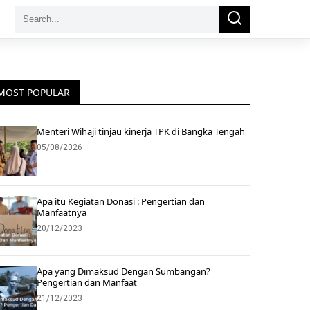
Search
Search
for:
MOST POPULAR
Menteri Wihaji tinjau kinerja TPK di Bangka Tengah
05/08/2026
Apa itu Kegiatan Donasi : Pengertian dan
Manfaatnya
20/12/2023
Apa yang Dimaksud Dengan Sumbangan?
Pengertian dan Manfaat
21/12/2023