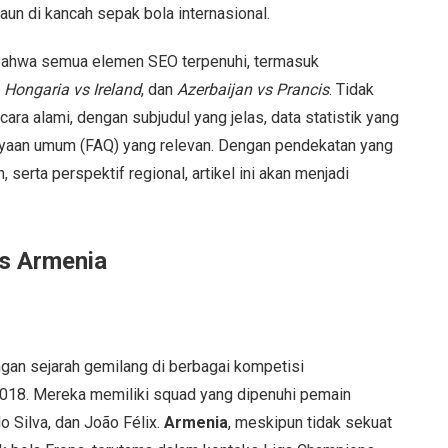
aun di kancah sepak bola internasional.
n bahwa semua elemen SEO terpenuhi, termasuk
,
Hongaria vs Ireland
, dan
Azerbaijan vs Prancis
. Tidak
ecara alami, dengan subjudul yang jelas, data statistik yang
tanyaan umum (FAQ) yang relevan. Dengan pendekatan yang
 serta perspektif regional, artikel ini akan menjadi
vs Armenia
engan sejarah gemilang di berbagai kompetisi
 2018. Mereka memiliki squad yang dipenuhi pemain
do Silva, dan João Félix.
Armenia
, meskipun tidak sekuat