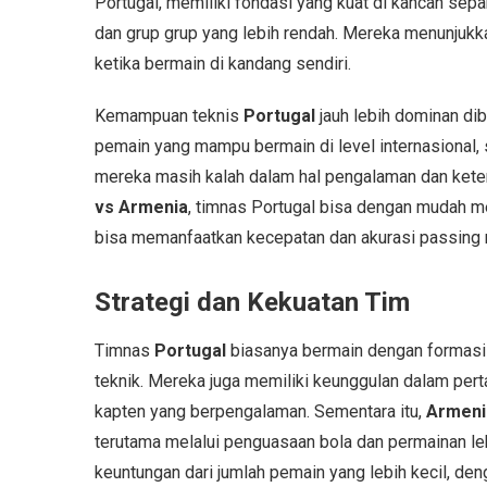
Portugal, memiliki fondasi yang kuat di kancah sep
dan grup grup yang lebih rendah. Mereka menunjukk
ketika bermain di kandang sendiri.
Kemampuan teknis
Portugal
jauh lebih dominan di
pemain yang mampu bermain di level internasional, 
mereka masih kalah dalam hal pengalaman dan keter
vs Armenia
, timnas Portugal bisa dengan mudah me
bisa memanfaatkan kecepatan dan akurasi passing
Strategi dan Kekuatan Tim
Timnas
Portugal
biasanya bermain dengan formasi 
teknik. Mereka juga memiliki keunggulan dalam per
kapten yang berpengalaman. Sementara itu,
Armeni
terutama melalui penguasaan bola dan permainan l
keuntungan dari jumlah pemain yang lebih kecil, d