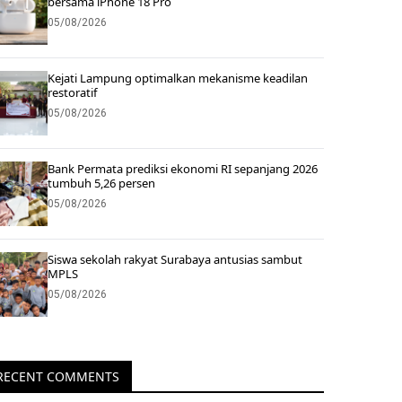
bersama iPhone 18 Pro
05/08/2026
Kejati Lampung optimalkan mekanisme keadilan
restoratif
05/08/2026
Bank Permata prediksi ekonomi RI sepanjang 2026
tumbuh 5,26 persen
05/08/2026
Siswa sekolah rakyat Surabaya antusias sambut
MPLS
05/08/2026
RECENT COMMENTS