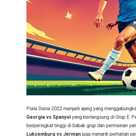
Piala Dunia 2022 menjadi ajang yang menggabungkan
Georgia vs Spanyol
yang berlangsung di Grup E. P
berperingkat tinggi di babak grup dan permainan yang
Luksemburg vs Jerman
juga menarik perhatian p