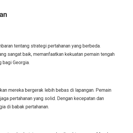
kan
aran tentang strategi pertahanan yang berbeda.
yang sangat baik, memanfaatkan kekuatan pemain tengah
 bagi Georgia.
an mereka bergerak lebih bebas di lapangan. Pemain
njaga pertahanan yang solid. Dengan kecepatan dan
ia di babak pertahanan.