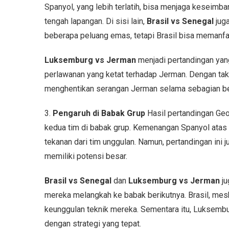
Spanyol, yang lebih terlatih, bisa menjaga keseim
tengah lapangan. Di sisi lain,
Brasil vs Senegal
juga
beberapa peluang emas, tetapi Brasil bisa memanfa
Luksemburg vs Jerman
menjadi pertandingan ya
perlawanan yang ketat terhadap Jerman. Dengan tak
menghentikan serangan Jerman selama sebagian be
3.
Pengaruh di Babak Grup
Hasil pertandingan Geo
kedua tim di babak grup. Kemenangan Spanyol ata
tekanan dari tim unggulan. Namun, pertandingan ini 
memiliki potensi besar.
Brasil vs Senegal
dan
Luksemburg vs Jerman
ju
mereka melangkah ke babak berikutnya. Brasil, mes
keunggulan teknik mereka. Sementara itu, Luksemb
dengan strategi yang tepat.