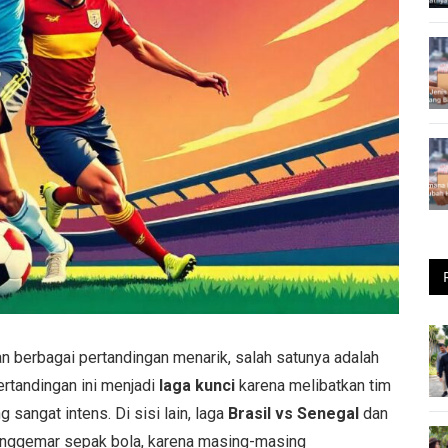
 berbagai pertandingan menarik, salah satunya adalah
ertandingan ini menjadi
laga kunci
karena melibatkan tim
 sangat intens. Di sisi lain, laga
Brasil vs Senegal
dan
enggemar sepak bola, karena masing-masing