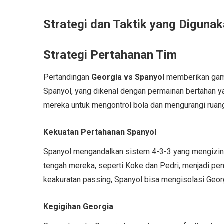
Strategi dan Taktik yang Diguna
Strategi Pertahanan Tim
Pertandingan
Georgia vs Spanyol
memberikan gamb
Spanyol, yang dikenal dengan permainan bertahan 
mereka untuk mengontrol bola dan mengurangi ruang
Kekuatan Pertahanan Spanyol
Spanyol mengandalkan sistem 4-3-3 yang mengizink
tengah mereka, seperti Koke dan Pedri, menjadi pe
keakuratan passing, Spanyol bisa mengisolasi Georg
Kegigihan Georgia