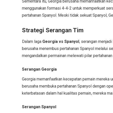
Sementara itu, Georgia berusaha memanfaatkan kec
menggunakan formasi 4-4-2 untuk memperkuat sera
pertahanan Spanyol. Meski tidak sekuat Spanyol, G
Strategi Serangan Tim
Dalam laga
Georgia vs Spanyol
, serangan menjadi
berusaha menembus pertahanan Spanyol melalui seran
mengandalkan permainan melewati pilar pertahanan
Serangan Georgia
Georgia memanfaatkan kecepatan pemain mereka un
berusaha membuka pertahanan Spanyol dengan oper
keterbatasan dalam hal kualitas pemain, mereka ma
Serangan Spanyol