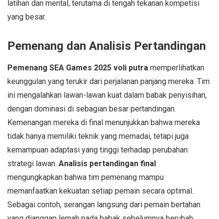
latihan dan mental, terutama di tengah tekanan kompetisi
yang besar.
Pemenang dan Analisis Pertandingan
Pemenang SEA Games 2025 voli putra
memperlihatkan
keunggulan yang terukir dari perjalanan panjang mereka. Tim
ini mengalahkan lawan-lawan kuat dalam babak penyisihan,
dengan dominasi di sebagian besar pertandingan.
Kemenangan mereka di final menunjukkan bahwa mereka
tidak hanya memiliki teknik yang memadai, tetapi juga
kemampuan adaptasi yang tinggi terhadap perubahan
strategi lawan.
Analisis pertandingan final
mengungkapkan bahwa tim pemenang mampu
memanfaatkan kekuatan setiap pemain secara optimal.
Sebagai contoh, serangan langsung dari pemain bertahan
yang dianggap lemah pada babak sebelumnya berubah