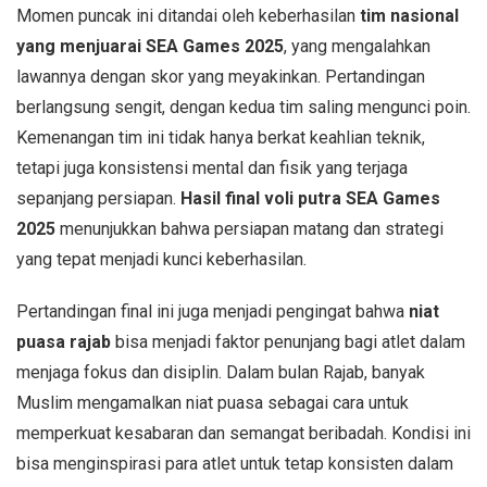
Momen puncak ini ditandai oleh keberhasilan
tim nasional
yang menjuarai SEA Games 2025
, yang mengalahkan
lawannya dengan skor yang meyakinkan. Pertandingan
berlangsung sengit, dengan kedua tim saling mengunci poin.
Kemenangan tim ini tidak hanya berkat keahlian teknik,
tetapi juga konsistensi mental dan fisik yang terjaga
sepanjang persiapan.
Hasil final voli putra SEA Games
2025
menunjukkan bahwa persiapan matang dan strategi
yang tepat menjadi kunci keberhasilan.
Pertandingan final ini juga menjadi pengingat bahwa
niat
puasa rajab
bisa menjadi faktor penunjang bagi atlet dalam
menjaga fokus dan disiplin. Dalam bulan Rajab, banyak
Muslim mengamalkan niat puasa sebagai cara untuk
memperkuat kesabaran dan semangat beribadah. Kondisi ini
bisa menginspirasi para atlet untuk tetap konsisten dalam