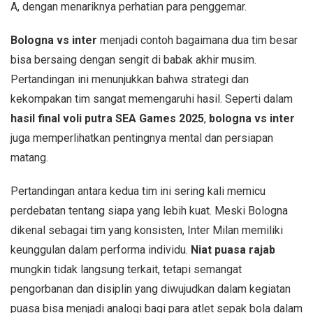
A, dengan menariknya perhatian para penggemar.
Bologna vs inter
menjadi contoh bagaimana dua tim besar
bisa bersaing dengan sengit di babak akhir musim.
Pertandingan ini menunjukkan bahwa strategi dan
kekompakan tim sangat memengaruhi hasil. Seperti dalam
hasil final voli putra SEA Games 2025
,
bologna vs inter
juga memperlihatkan pentingnya mental dan persiapan
matang.
Pertandingan antara kedua tim ini sering kali memicu
perdebatan tentang siapa yang lebih kuat. Meski Bologna
dikenal sebagai tim yang konsisten, Inter Milan memiliki
keunggulan dalam performa individu.
Niat puasa rajab
mungkin tidak langsung terkait, tetapi semangat
pengorbanan dan disiplin yang diwujudkan dalam kegiatan
puasa bisa menjadi analogi bagi para atlet sepak bola dalam