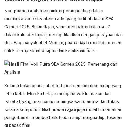
Niat puasa rajab
memainkan peran penting dalam
meningkatkan konsistensi atlet yang terlibat dalam SEA
Games 2025. Bulan Rajab, yang merupakan bulan ke-7
dalam kalender hijriah, sering dikaitkan dengan perayaan dan
doa. Bagi banyak atlet Muslim, puasa Rajab menjadi momen
untuk memperkuat disiplin dan ketahanan fisik.
Selama bulan puasa, atlet terbiasa dengan ritme hidup yang
lebih ketat. Mereka belajar mengatur waktu makan dan
istirahat, yang membantu meningkatkan stamina dan fokus
selama kompetisi.
Niat puasa rajab
juga melatih mentalitas
pengorbanan, membuat atlet lebih siap menghadapi tekanan
di babak final.