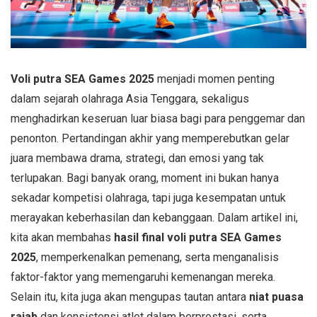
Voli putra SEA Games 2025
menjadi momen penting
dalam sejarah olahraga Asia Tenggara, sekaligus
menghadirkan keseruan luar biasa bagi para penggemar dan
penonton. Pertandingan akhir yang memperebutkan gelar
juara membawa drama, strategi, dan emosi yang tak
terlupakan. Bagi banyak orang, moment ini bukan hanya
sekadar kompetisi olahraga, tapi juga kesempatan untuk
merayakan keberhasilan dan kebanggaan. Dalam artikel ini,
kita akan membahas
hasil final voli putra SEA Games
2025
, memperkenalkan pemenang, serta menganalisis
faktor-faktor yang memengaruhi kemenangan mereka.
Selain itu, kita juga akan mengupas tautan antara
niat puasa
rajab
dan konsistensi atlet dalam berprestasi, serta