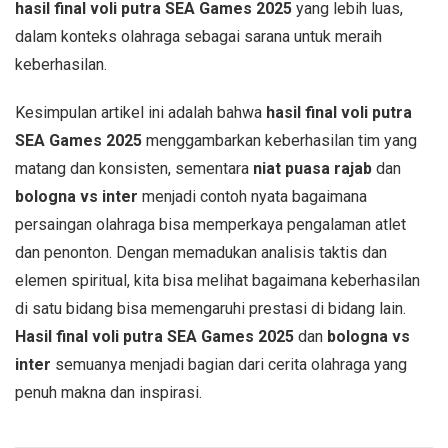
hasil final voli putra SEA Games 2025
yang lebih luas,
dalam konteks olahraga sebagai sarana untuk meraih
keberhasilan.
Kesimpulan artikel ini adalah bahwa
hasil final voli putra
SEA Games 2025
menggambarkan keberhasilan tim yang
matang dan konsisten, sementara
niat puasa rajab
dan
bologna vs inter
menjadi contoh nyata bagaimana
persaingan olahraga bisa memperkaya pengalaman atlet
dan penonton. Dengan memadukan analisis taktis dan
elemen spiritual, kita bisa melihat bagaimana keberhasilan
di satu bidang bisa memengaruhi prestasi di bidang lain.
Hasil final voli putra SEA Games 2025
dan
bologna vs
inter
semuanya menjadi bagian dari cerita olahraga yang
penuh makna dan inspirasi.