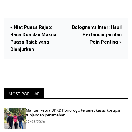
« Niat Puasa Rajab:
Bologna vs Inter: Hasil
Baca Doa dan Makna
Pertandingan dan
Puasa Rajab yang
Poin Penting »
Dianjurkan
MOST POPULAR
Mantan ketua DPRD Ponorogo terseret kasus korupsi
tunjangan perumahan
07/08/2026