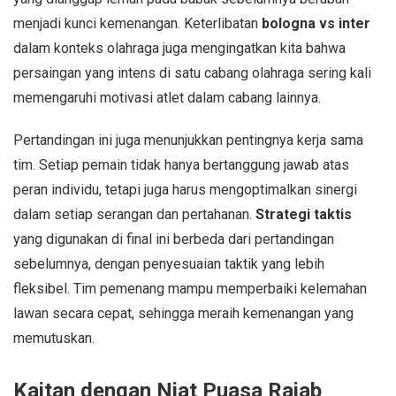
menjadi kunci kemenangan. Keterlibatan
bologna vs inter
dalam konteks olahraga juga mengingatkan kita bahwa
persaingan yang intens di satu cabang olahraga sering kali
memengaruhi motivasi atlet dalam cabang lainnya.
Pertandingan ini juga menunjukkan pentingnya kerja sama
tim. Setiap pemain tidak hanya bertanggung jawab atas
peran individu, tetapi juga harus mengoptimalkan sinergi
dalam setiap serangan dan pertahanan.
Strategi taktis
yang digunakan di final ini berbeda dari pertandingan
sebelumnya, dengan penyesuaian taktik yang lebih
fleksibel. Tim pemenang mampu memperbaiki kelemahan
lawan secara cepat, sehingga meraih kemenangan yang
memutuskan.
Kaitan dengan Niat Puasa Rajab