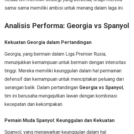
sama-sama memiliki ambisi untuk menang dalam laga ini.
Analisis Performa: Georgia vs Spanyol
Kekuatan Georgia dalam Pertandingan
Georgia, yang bermain dalam Liga Premier Rusia,
menunjukkan kemampuan untuk bermain dengan intensitas
tinggi. Mereka memiliki keunggulan dalam hal permainan
defensif dan kemampuan untuk menciptakan peluang dari
serangan balik. Dalam pertandingan
Georgia vs Spanyol
,
tim ini berusaha mengejutkan lawan dengan kombinasi
kecepatan dan kekompakan.
Pemain Muda Spanyol: Keunggulan dan Kekuatan
Spanyol, yang menawarkan keunggulan dalam hal