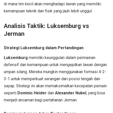
di mana tim kecil akan menghadapi lawan yang memiliki
kemampuan teknik dan fisik yang jauh lebih unggul.
Analisis Taktik: Luksemburg vs
Jerman
Strategi Luksemburg dalam Pertandingan
Luksemburg
memiliki keunggulan dalam permainan
defensif dan kemampuan untuk mengejutkan lawan dengan
umpan silang. Mereka mungkin menggunakan formasi 4-2-
3-1 untuk memperkuat serangan dari posisi tengah dan
sayap. Strategi ini akan memaksimalkan kecepatan pemain
seperti
Dominic Heider
dan
Alexander Nubel
, yang bisa
menjadi ancaman bagi pertahanan Jerman.