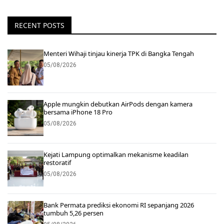
RECENT POSTS
Menteri Wihaji tinjau kinerja TPK di Bangka Tengah
05/08/2026
Apple mungkin debutkan AirPods dengan kamera
bersama iPhone 18 Pro
05/08/2026
Kejati Lampung optimalkan mekanisme keadilan
restoratif
05/08/2026
Bank Permata prediksi ekonomi RI sepanjang 2026
tumbuh 5,26 persen