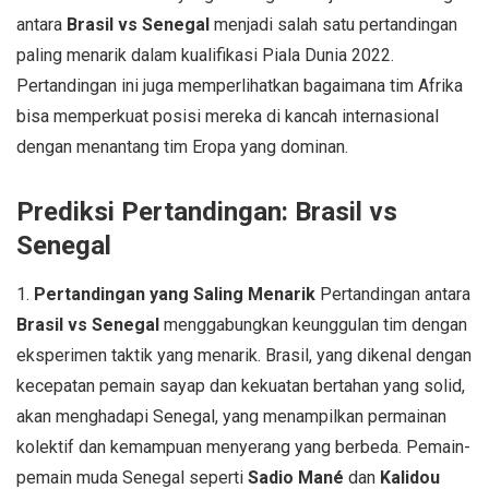
antara
Brasil vs Senegal
menjadi salah satu pertandingan
paling menarik dalam kualifikasi Piala Dunia 2022.
Pertandingan ini juga memperlihatkan bagaimana tim Afrika
bisa memperkuat posisi mereka di kancah internasional
dengan menantang tim Eropa yang dominan.
Prediksi Pertandingan: Brasil vs
Senegal
1.
Pertandingan yang Saling Menarik
Pertandingan antara
Brasil vs Senegal
menggabungkan keunggulan tim dengan
eksperimen taktik yang menarik. Brasil, yang dikenal dengan
kecepatan pemain sayap dan kekuatan bertahan yang solid,
akan menghadapi Senegal, yang menampilkan permainan
kolektif dan kemampuan menyerang yang berbeda. Pemain-
pemain muda Senegal seperti
Sadio Mané
dan
Kalidou