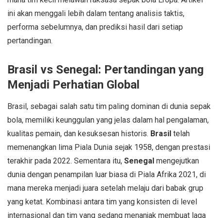
ini akan menggali lebih dalam tentang analisis taktis,
performa sebelumnya, dan prediksi hasil dari setiap
pertandingan.
Brasil vs Senegal: Pertandingan yang
Menjadi Perhatian Global
Brasil, sebagai salah satu tim paling dominan di dunia sepak
bola, memiliki keunggulan yang jelas dalam hal pengalaman,
kualitas pemain, dan kesuksesan historis.
Brasil
telah
memenangkan lima Piala Dunia sejak 1958, dengan prestasi
terakhir pada 2022. Sementara itu,
Senegal
mengejutkan
dunia dengan penampilan luar biasa di Piala Afrika 2021, di
mana mereka menjadi juara setelah melaju dari babak grup
yang ketat. Kombinasi antara tim yang konsisten di level
internasional dan tim yang sedang menanjak membuat laga