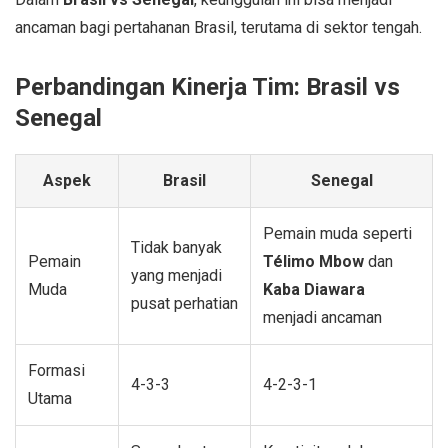
ancaman bagi pertahanan Brasil, terutama di sektor tengah.
Perbandingan Kinerja Tim: Brasil vs
Senegal
Aspek
Brasil
Senegal
Pemain muda seperti
Tidak banyak
Pemain
Télimo Mbow
dan
yang menjadi
Muda
Kaba Diawara
pusat perhatian
menjadi ancaman
Formasi
4-3-3
4-2-3-1
Utama