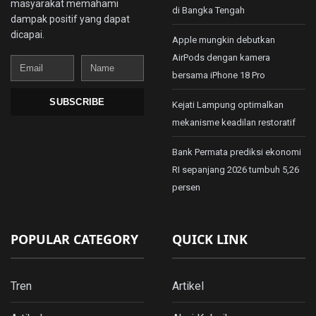
masyarakat memahami
di Bangka Tengah
dampak positif yang dapat
dicapai.
Apple mungkin debutkan
AirPods dengan kamera
Email
Name
bersama iPhone 18 Pro
SUBSCRIBE
Kejati Lampung optimalkan
mekanisme keadilan restoratif
Bank Permata prediksi ekonomi
RI sepanjang 2026 tumbuh 5,26
persen
POPULAR CATEGORY
QUICK LINK
Tren
Artikel