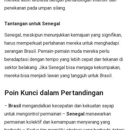
penekanan pada umpan silang.
Tantangan untuk Senegal
Senegal, meskipun menunjukkan kemajuan yang signifikan,
harus memperkuat pertahanan mereka untuk menghadapi
serangan Brasil. Pemain-pemain muda mereka perlu
beradaptasi dengan tempo yang lebih cepat dan tekanan di
sektor belakang. Jika Senegal bisa menjaga kekompakan,
mereka bisa menjadi lawan yang tangguh untuk Brasil.
Poin Kunci dalam Pertandingan
–
Brasil
mengandalkan kecepatan dan kekuatan sayap
untuk mengontrol permainan –
Senegal
menawarkan
permainan kolektif dan kemampuan menyerang yang