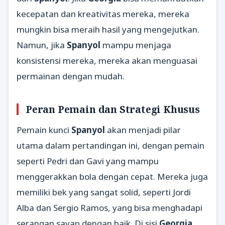
kecepatan dan kreativitas mereka, mereka
mungkin bisa meraih hasil yang mengejutkan.
Namun, jika
Spanyol
mampu menjaga
konsistensi mereka, mereka akan menguasai
permainan dengan mudah.
Peran Pemain dan Strategi Khusus
Pemain kunci
Spanyol
akan menjadi pilar
utama dalam pertandingan ini, dengan pemain
seperti Pedri dan Gavi yang mampu
menggerakkan bola dengan cepat. Mereka juga
memiliki bek yang sangat solid, seperti Jordi
Alba dan Sergio Ramos, yang bisa menghadapi
serangan sayap dengan baik. Di sisi
Georgia
,