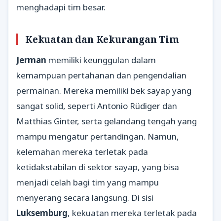
menghadapi tim besar.
Kekuatan dan Kekurangan Tim
Jerman
memiliki keunggulan dalam
kemampuan pertahanan dan pengendalian
permainan. Mereka memiliki bek sayap yang
sangat solid, seperti Antonio Rüdiger dan
Matthias Ginter, serta gelandang tengah yang
mampu mengatur pertandingan. Namun,
kelemahan mereka terletak pada
ketidakstabilan di sektor sayap, yang bisa
menjadi celah bagi tim yang mampu
menyerang secara langsung. Di sisi
Luksemburg
, kekuatan mereka terletak pada