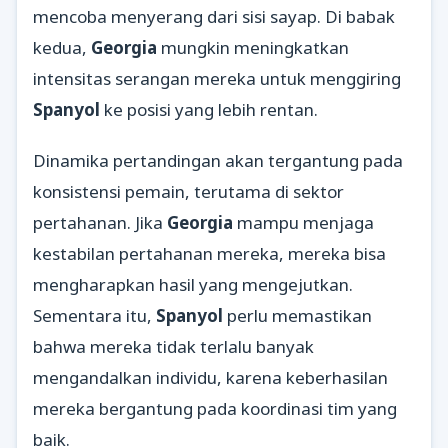
mencoba menyerang dari sisi sayap. Di babak
kedua,
Georgia
mungkin meningkatkan
intensitas serangan mereka untuk menggiring
Spanyol
ke posisi yang lebih rentan.
Dinamika pertandingan akan tergantung pada
konsistensi pemain, terutama di sektor
pertahanan. Jika
Georgia
mampu menjaga
kestabilan pertahanan mereka, mereka bisa
mengharapkan hasil yang mengejutkan.
Sementara itu,
Spanyol
perlu memastikan
bahwa mereka tidak terlalu banyak
mengandalkan individu, karena keberhasilan
mereka bergantung pada koordinasi tim yang
baik.