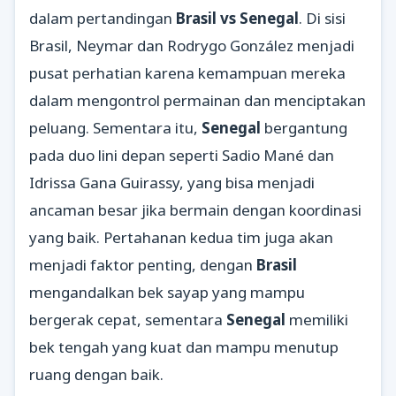
dalam pertandingan
Brasil vs Senegal
. Di sisi
Brasil, Neymar dan Rodrygo González menjadi
pusat perhatian karena kemampuan mereka
dalam mengontrol permainan dan menciptakan
peluang. Sementara itu,
Senegal
bergantung
pada duo lini depan seperti Sadio Mané dan
Idrissa Gana Guirassy, yang bisa menjadi
ancaman besar jika bermain dengan koordinasi
yang baik. Pertahanan kedua tim juga akan
menjadi faktor penting, dengan
Brasil
mengandalkan bek sayap yang mampu
bergerak cepat, sementara
Senegal
memiliki
bek tengah yang kuat dan mampu menutup
ruang dengan baik.