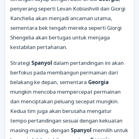
penyerang seperti Levan Kobiashvili dan Giorgi
Kanchelia akan menjadi ancaman utama,
sementara bek tengah mereka seperti Giorgi
Shengelia akan bertugas untuk menjaga
kestabilan pertahanan.
Strategi
Spanyol
dalam pertandingan ini akan
berfokus pada membangun permainan dari
belakang ke depan, sementara
Georgia
mungkin mencoba mempercepat permainan
dan menciptakan peluang secepat mungkin.
Kedua tim juga akan berusaha mengatur
tempo pertandingan sesuai dengan kekuatan
masing-masing, dengan
Spanyol
memilih untuk