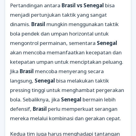
Pertandingan antara
Brasil vs Senegal
bisa
menjadi pertunjukan taktik yang sangat
dinamis.
Brasil
mungkin menggunakan taktik
bola pendek dan umpan horizontal untuk
mengontrol permainan, sementara
Senegal
akan mencoba memanfaatkan kecepatan dan
ketepatan umpan untuk menciptakan peluang.
Jika
Brasil
mencoba menyerang secara
langsung,
Senegal
bisa melakukan taktik
pressing tinggi untuk menghambat pergerakan
bola. Sebaliknya, jika
Senegal
bermain lebih
defensif,
Brasil
perlu memperkuat serangan
mereka melalui kombinasi dan gerakan cepat.
Kedua tim juga harus menghadapi tantangan