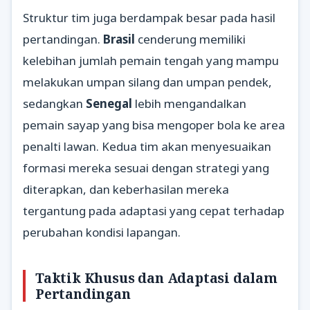
Struktur tim juga berdampak besar pada hasil
pertandingan.
Brasil
cenderung memiliki
kelebihan jumlah pemain tengah yang mampu
melakukan umpan silang dan umpan pendek,
sedangkan
Senegal
lebih mengandalkan
pemain sayap yang bisa mengoper bola ke area
penalti lawan. Kedua tim akan menyesuaikan
formasi mereka sesuai dengan strategi yang
diterapkan, dan keberhasilan mereka
tergantung pada adaptasi yang cepat terhadap
perubahan kondisi lapangan.
Taktik Khusus dan Adaptasi dalam
Pertandingan