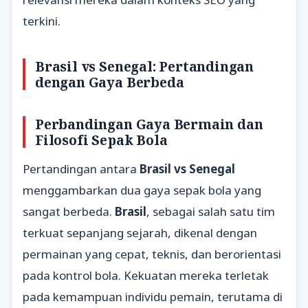
terkini.
Brasil vs Senegal: Pertandingan
dengan Gaya Berbeda
Perbandingan Gaya Bermain dan
Filosofi Sepak Bola
Pertandingan antara
Brasil vs Senegal
menggambarkan dua gaya sepak bola yang
sangat berbeda.
Brasil
, sebagai salah satu tim
terkuat sepanjang sejarah, dikenal dengan
permainan yang cepat, teknis, dan berorientasi
pada kontrol bola. Kekuatan mereka terletak
pada kemampuan individu pemain, terutama di