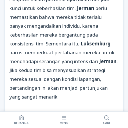
kunci untuk keberhasilan tim.
Jerman
perlu
memastikan bahwa mereka tidak terlalu
banyak mengandalkan individu, karena
keberhasilan mereka bergantung pada
konsistensi tim. Sementara itu,
Luksemburg
harus memperkuat pertahanan mereka untuk
menghadapi serangan yang intens dari
Jerman
.
Jika kedua tim bisa menyesuaikan strategi
mereka sesuai dengan kondisi lapangan,
pertandingan ini akan menjadi pertunjukan
yang sangat menarik.
Analisis Statistik dan Dinamika
Pertandingan
BERANDA
MENU
CARI