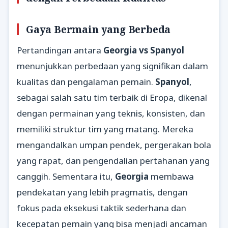
Gaya Bermain yang Berbeda
Pertandingan antara
Georgia vs Spanyol
menunjukkan perbedaan yang signifikan dalam
kualitas dan pengalaman pemain.
Spanyol
,
sebagai salah satu tim terbaik di Eropa, dikenal
dengan permainan yang teknis, konsisten, dan
memiliki struktur tim yang matang. Mereka
mengandalkan umpan pendek, pergerakan bola
yang rapat, dan pengendalian pertahanan yang
canggih. Sementara itu,
Georgia
membawa
pendekatan yang lebih pragmatis, dengan
fokus pada eksekusi taktik sederhana dan
kecepatan pemain yang bisa menjadi ancaman