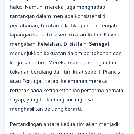
halus. Namun, mereka juga menghadapi
tantangan dalam menjaga konsistensi di
pertahanan, terutama ketika pemain tengah
lapangan seperti Casemiro atau Rúben Neves
mengalami kelelahan. Di sisi lain,
Senegal
menunjukkan kekuatan dalam pertahanan dan
kerja sama tim. Mereka mampu menghadapi
tekanan berulang dari tim kuat seperti Prancis
atau Portugal, tetapi kelemahan mereka
terletak pada ketidakstabilan performa pemain
sayap, yang terkadang kurang bisa
menghasilkan peluang berarti.
Pertandingan antara kedua tim akan menjadi
ujian bagaimana masing-masing tim mengelola