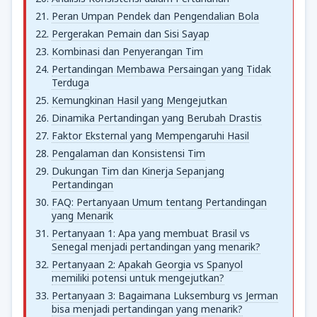
Peran Umpan Pendek dan Pengendalian Bola
Pergerakan Pemain dan Sisi Sayap
Kombinasi dan Penyerangan Tim
Pertandingan Membawa Persaingan yang Tidak
Terduga
Kemungkinan Hasil yang Mengejutkan
Dinamika Pertandingan yang Berubah Drastis
Faktor Eksternal yang Mempengaruhi Hasil
Pengalaman dan Konsistensi Tim
Dukungan Tim dan Kinerja Sepanjang
Pertandingan
FAQ: Pertanyaan Umum tentang Pertandingan
yang Menarik
Pertanyaan 1: Apa yang membuat Brasil vs
Senegal menjadi pertandingan yang menarik?
Pertanyaan 2: Apakah Georgia vs Spanyol
memiliki potensi untuk mengejutkan?
Pertanyaan 3: Bagaimana Luksemburg vs Jerman
bisa menjadi pertandingan yang menarik?