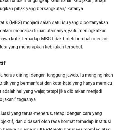
uatan untuk mengungkap kelemahan kebijakan, tetapi
ugikan pihak yang bersangkutan,” katanya.
atis (MBG) menjadi salah satu isu yang dipertanyakan.
 dalam mencapai tujuan utamanya, yaitu meningkatkan
hwa kritik terhadap MBG tidak boleh berubah menjadi
tusi yang menerapkan kebijakan tersebut.
tif
harus diiringi dengan tanggung jawab. Ia menginginkan
itik yang bermanfaat dan kata-kata yang hanya memicu
alah hal yang wajar, tetapi jika dibiarkan menjadi
ijakan,” tegasnya.
uasi yang terus-menerus, tetapi dengan cara yang
bjektif, dan didasari oleh rasa hormat terhadap institusi
n bahwa selama ini, KBPP Polri berupaya memfasilitasi