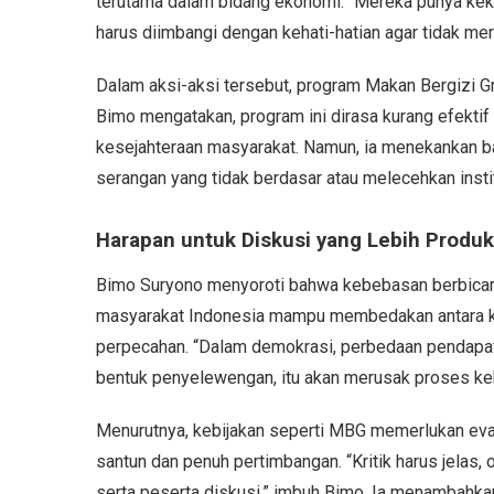
terutama dalam bidang ekonomi. “Mereka punya kek
harus diimbangi dengan kehati-hatian agar tidak mer
Dalam aksi-aksi tersebut, program Makan Bergizi Gr
Bimo mengatakan, program ini dirasa kurang efektif
kesejahteraan masyarakat. Namun, ia menekankan ba
serangan yang tidak berdasar atau melecehkan insti
Harapan untuk Diskusi yang Lebih Produk
Bimo Suryono menyoroti bahwa kebebasan berbicara 
masyarakat Indonesia mampu membedakan antara kr
perpecahan. “Dalam demokrasi, perbedaan pendapat ad
bentuk penyelewengan, itu akan merusak proses keb
Menurutnya, kebijakan seperti MBG memerlukan eval
santun dan penuh pertimbangan. “Kritik harus jelas, o
serta peserta diskusi,” imbuh Bimo. Ia menambahka