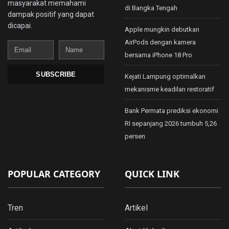
masyarakat memahami
di Bangka Tengah
dampak positif yang dapat
dicapai.
Apple mungkin debutkan
AirPods dengan kamera
Email
Name
bersama iPhone 18 Pro
SUBSCRIBE
Kejati Lampung optimalkan
mekanisme keadilan restoratif
Bank Permata prediksi ekonomi
RI sepanjang 2026 tumbuh 5,26
persen
POPULAR CATEGORY
QUICK LINK
Tren
Artikel