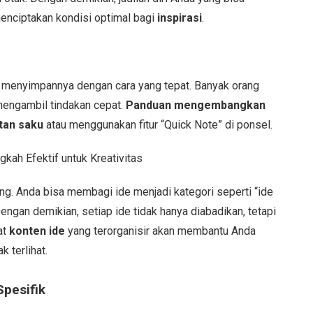
enciptakan kondisi optimal bagi
inspirasi
.
h menyimpannya dengan cara yang tepat. Banyak orang
 mengambil tindakan cepat.
Panduan mengembangkan
tan saku
atau menggunakan fitur “Quick Note” di ponsel.
ting. Anda bisa membagi ide menjadi kategori seperti “ide
Dengan demikian, setiap ide tidak hanya diabadikan, tetapi
at
konten ide
yang terorganisir akan membantu Anda
 terlihat.
pesifik