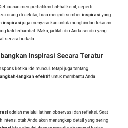
Kebiasaan memperhatikan hal-hal kecil, seperti
si orang di sekitar, bisa menjadi sumber
inspirasi
yang
inspirasi
juga menyarankan untuk menghindari tekanan
ing kali terhambat. Maka, jadilah diri Anda sendiri yang
at secara berkala.
ngkan Inspirasi Secara Teratur
spons ketika ide muncul, tetapi juga tentang
langkah-langkah efektif
untuk membantu Anda
rasi
adalah melalui latihan observasi dan refleksi. Saat
h intens, otak Anda akan menangkap detail yang sering