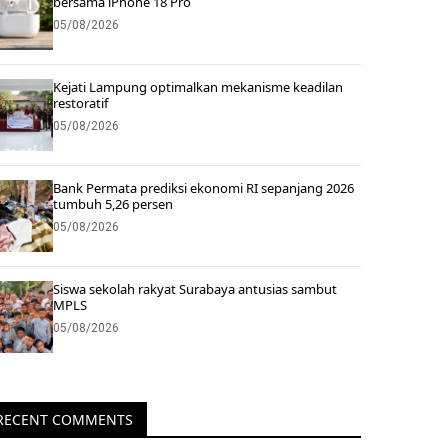
bersama iPhone 18 Pro
05/08/2026
Kejati Lampung optimalkan mekanisme keadilan
restoratif
05/08/2026
Bank Permata prediksi ekonomi RI sepanjang 2026
tumbuh 5,26 persen
05/08/2026
Siswa sekolah rakyat Surabaya antusias sambut
MPLS
05/08/2026
RECENT COMMENTS