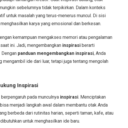
mungkin sebelumnya tidak terpikirkan. Dalam konteks
tif untuk masalah yang terus-menerus muncul. Di sisi
enghasilkan karya yang emosional dan berkesan.
 dengan kemampuan mengakses memori atau pengalaman
n saat ini. Jadi, mengembangkan
inspirasi
berarti
n. Dengan
panduan mengembangkan inspirasi
, Anda
mengambil ide dari luar, tetapi juga tentang mengolah
ukung Inspirasi
at berpengaruh pada munculnya
inspirasi
. Menciptakan
n bisa menjadi langkah awal dalam membantu otak Anda
ang berbeda dari rutinitas harian, seperti taman, kafe, atau
dibutuhkan untuk menghasilkan ide baru.