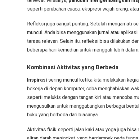
terlewat. Misalnya,
panduan mengembangkan insp
seperti perubahan cuaca, ekspresi wajah orang, ata
Refleksi juga sangat penting. Setelah mengamati s
muncul. Anda bisa menggunakan jurnal atau aplikasi 
terasa relevan. Selain itu, refleksi bisa dilakukan
beberapa hari kemudian untuk menggali lebih dalam
Kombinasi Aktivitas yang Berbeda
Inspirasi
sering muncul ketika kita melakukan kegiat
bekerja di depan komputer, coba menghabiskan waktu
seperti melukis dengan tangan kiri atau mencoba m
mengusulkan untuk menggabungkan berbagai bentuk a
buku yang berbeda dari biasanya.
Aktivitas fisik seperti jalan kaki atau yoga juga bi
aliran darah meningkat, yang berdampak pada fungsi 