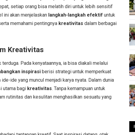
at, setiap orang bisa melatih diri untuk lebih sensitif
kel ini akan menjelaskan
langkah-langkah efektif
untuk
 serta memahami pentingnya
kreativitas
dalam berbagai
m Kreativitas
k terduga. Pada kenyataannya, ia bisa diakali melalui
angkan inspirasi
berisi strategi untuk memperkuat
e-ide yang muncul menjadi karya nyata. Dalam dunia
asi utama bagi
kreativitas
. Tanpa kemampuan untuk
am rutinitas dan kesulitan menghasilkan sesuatu yang
adapi tantangan kreatif. Saat inspirasi datang, otak