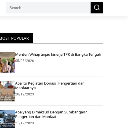
Search
Search
for:
MOST POPULAR
Menteri Wihaji tinjau kinerja TPK di Bangka Tengah
05/08/2026
Apa itu Kegiatan Donasi : Pengertian dan
Manfaatnya
20/12/2023
Apa yang Dimaksud Dengan Sumbangan?
Pengertian dan Manfaat
21/12/2023