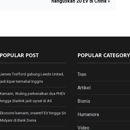
hanguskan 20 EV di China »
POPULAR POST
POPULAR CATEGORY
Tren
James Trafford gabung Leeds United,
jadi kiper termahal Inggris
Artikel
Kemarin, Wuling perkenalkan dua PHEV
Bisnis
hingga Starlink jadi opsel di AS
Ekonomi kemarin, insentif EV hingga Sri
Humaniora
Mulyani di Bank Dunia
Video