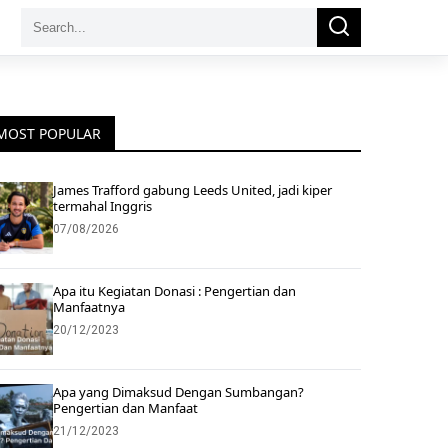
Search
Search
for:
MOST POPULAR
James Trafford gabung Leeds United, jadi kiper
termahal Inggris
07/08/2026
Apa itu Kegiatan Donasi : Pengertian dan
Manfaatnya
20/12/2023
Apa yang Dimaksud Dengan Sumbangan?
Pengertian dan Manfaat
21/12/2023