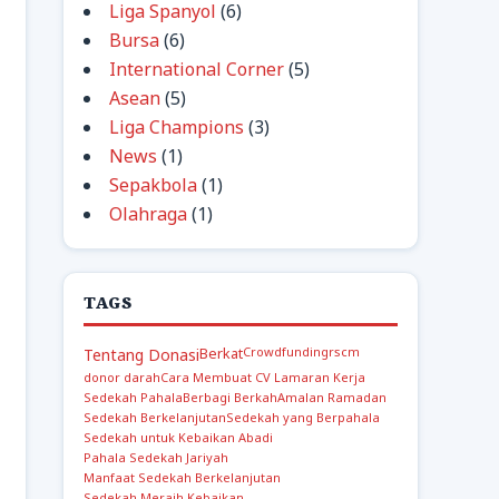
Liga Spanyol
(6)
Bursa
(6)
International Corner
(5)
Asean
(5)
Liga Champions
(3)
News
(1)
Sepakbola
(1)
Olahraga
(1)
TAGS
Berkat
Crowdfunding
rscm
Tentang Donasi
donor darah
Cara Membuat CV Lamaran Kerja
Sedekah Pahala
Berbagi Berkah
Amalan Ramadan
Sedekah Berkelanjutan
Sedekah yang Berpahala
Sedekah untuk Kebaikan Abadi
Pahala Sedekah Jariyah
Manfaat Sedekah Berkelanjutan
Sedekah Meraih Kebaikan