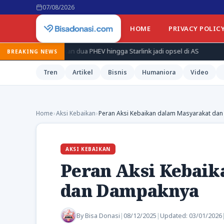
07/08/2026
HOME
PRIVACY POLIC
alkan dua PHEV hingga Starlink jadi opsel di AS
Ekonomi kemarin
BREAKING NEWS
Tren
Artikel
Bisnis
Humaniora
Video
Home
›
Aksi Kebaikan
›
Peran Aksi Kebaikan dalam Masyarakat da
AKSI KEBAIKAN
Peran Aksi Kebaik
dan Dampaknya
By
Bisa Donasi
|
08/12/2025
|
Updated:
03/01/2026