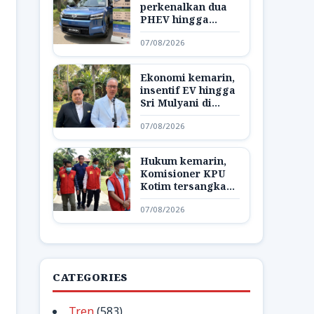
perkenalkan dua
PHEV hingga
Starlink jadi opsel
07/08/2026
di AS
Ekonomi kemarin,
insentif EV hingga
Sri Mulyani di
Bank Dunia
07/08/2026
Hukum kemarin,
Komisioner KPU
Kotim tersangka
hingga respon
07/08/2026
Bareskrim
CATEGORIES
Tren
(583)