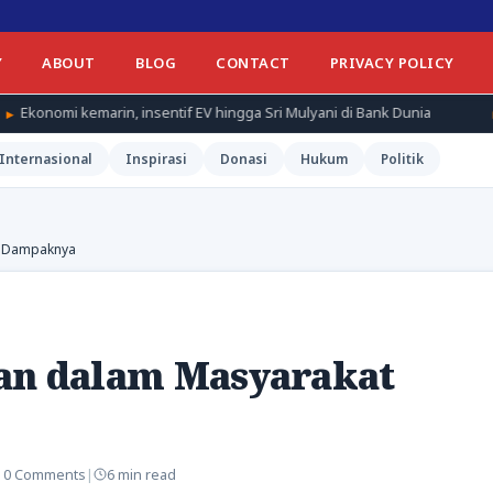
Y
ABOUT
BLOG
CONTACT
PRIVACY POLICY
, insentif EV hingga Sri Mulyani di Bank Dunia
Hukum kemarin, 
Internasional
Inspirasi
Donasi
Hukum
Politik
n Dampaknya
an dalam Masyarakat
|
0 Comments
|
6 min read