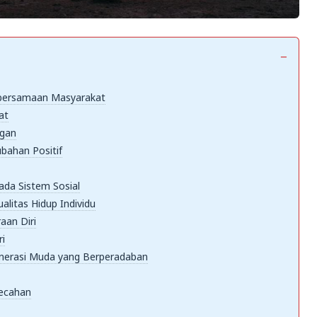
bersamaan Masyarakat
at
ngan
bahan Positif
da Sistem Sosial
litas Hidup Individu
aan Diri
i
enerasi Muda yang Berperadaban
ecahan