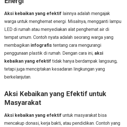
Energi
Aksi kebaikan yang efektif
lainnya adalah mengajak
warga untuk menghemat energi. Misalnya, mengganti lampu
LED di rumah atau menyediakan alat penghemat air di
tempat umum. Contoh nyata adalah seorang warga yang
membagikan
infografis
tentang cara mengurangi
penggunaan plastik di rumah. Dengan cara ini,
aksi
kebaikan yang efektif
tidak hanya berdampak langsung,
tetapi juga menciptakan kesadaran lingkungan yang
berkelanjutan.
Aksi Kebaikan yang Efektif untuk
Masyarakat
Aksi kebaikan yang efektif
untuk masyarakat bisa
mencakup donasi, kerja bakti, atau pendidikan. Contoh yang