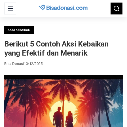
Search
Menu
Searc
for:
AKSI KEBAIKAN
Berikut 5 Contoh Aksi Kebaikan
yang Efektif dan Menarik
Bisa Donasi
10/12/2025