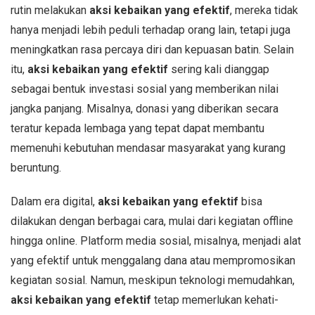
rutin melakukan
aksi kebaikan yang efektif
, mereka tidak
hanya menjadi lebih peduli terhadap orang lain, tetapi juga
meningkatkan rasa percaya diri dan kepuasan batin. Selain
itu,
aksi kebaikan yang efektif
sering kali dianggap
sebagai bentuk investasi sosial yang memberikan nilai
jangka panjang. Misalnya, donasi yang diberikan secara
teratur kepada lembaga yang tepat dapat membantu
memenuhi kebutuhan mendasar masyarakat yang kurang
beruntung.
Dalam era digital,
aksi kebaikan yang efektif
bisa
dilakukan dengan berbagai cara, mulai dari kegiatan offline
hingga online. Platform media sosial, misalnya, menjadi alat
yang efektif untuk menggalang dana atau mempromosikan
kegiatan sosial. Namun, meskipun teknologi memudahkan,
aksi kebaikan yang efektif
tetap memerlukan kehati-