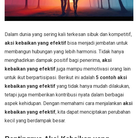
Dalam dunia yang sering kali terkesan sibuk dan kompetitif,
aksi kebaikan yang efektif
bisa menjadi jembatan untuk
membangun hubungan yang lebih harmonis. Tidak hanya
menghadirkan dampak positif bagi penerima,
aksi
kebaikan yang efektif
juga mampu memotivasi orang lain
untuk ikut berpartisipasi. Berikut ini adalah
5 contoh aksi
kebaikan yang efektif
yang tidak hanya mudah dilakukan,
tetapi juga memberikan kontribusi nyata dalam berbagai
aspek kehidupan. Dengan memahami cara menjalankan
aksi
kebaikan yang efektif
, kita dapat menciptakan perubahan
kecil yang berdampak besar.