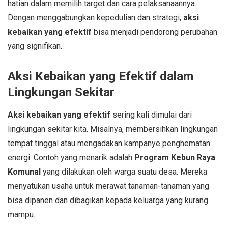
hatian dalam memilih target dan cara pelaksanaannya.
Dengan menggabungkan kepedulian dan strategi,
aksi
kebaikan yang efektif
bisa menjadi pendorong perubahan
yang signifikan.
Aksi Kebaikan yang Efektif dalam
Lingkungan Sekitar
Aksi kebaikan yang efektif
sering kali dimulai dari
lingkungan sekitar kita. Misalnya, membersihkan lingkungan
tempat tinggal atau mengadakan kampanye penghematan
energi. Contoh yang menarik adalah
Program Kebun Raya
Komunal
yang dilakukan oleh warga suatu desa. Mereka
menyatukan usaha untuk merawat tanaman-tanaman yang
bisa dipanen dan dibagikan kepada keluarga yang kurang
mampu.