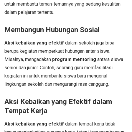
untuk membantu teman-temannya yang sedang kesulitan
dalam pelajaran tertentu.
Membangun Hubungan Sosial
Aksi kebaikan yang efektif
dalam sekolah juga bisa
berupa kegiatan memperkuat hubungan antar siswa.
Misalnya, mengadakan
program mentoring
antara siswa
senior dan junior. Contoh, seorang guru memfasilitasi
kegiatan ini untuk membantu siswa baru mengenal
lingkungan sekolah dan mengurangi rasa canggung.
Aksi Kebaikan yang Efektif dalam
Tempat Kerja
Aksi kebaikan yang efektif
dalam tempat kerja tidak