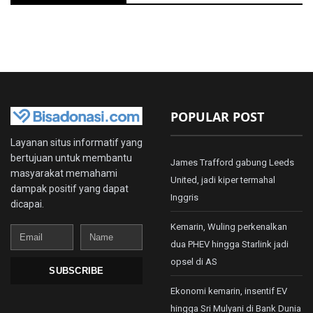
POPULAR POST
Layanan situs informatif yang
bertujuan untuk membantu
James Trafford gabung Leeds
masyarakat memahami
United, jadi kiper termahal
dampak positif yang dapat
Inggris
dicapai.
Kemarin, Wuling perkenalkan
Email
Name
dua PHEV hingga Starlink jadi
opsel di AS
SUBSCRIBE
Ekonomi kemarin, insentif EV
hingga Sri Mulyani di Bank Dunia