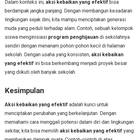
Dalam konteks ini,
aksi kebaikan yang efektif
bisa
berdampak jangka panjang. Dengan membangun kesadaran
lingkungan sejak dini, kita mampu menciptakan generasi
muda yang peduli terhadap alam. Contoh, sebuah kelompok
siswa menginisiasi
program penghijauan
di sekolahnya
sendiri dengan menanam pohon-pohon kecil di halaman
sekolah. Dengan usaha yang konsisten,
aksi kebaikan
yang efektif
ini bisa berkembang menjadi proyek besar
yang diikuti oleh banyak sekolah.
Kesimpulan
Aksi kebaikan yang efektif
adalah kunci untuk
menciptakan perubahan yang berkelanjutan. Dengan
memahami cara menggali potensi dalam diri dan lingkungan
sekitar, kita bisa memilih
aksi kebaikan yang efektif
yang
memberikan dampak nyata. Contoh-contoh di atas