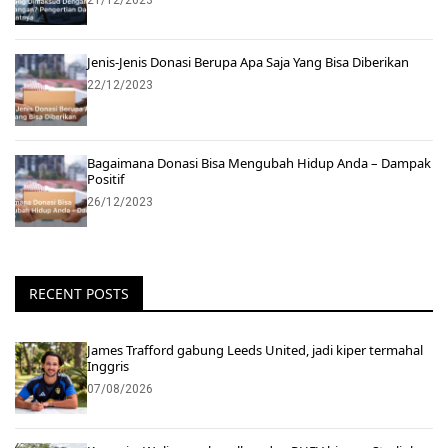
Jenis-Jenis Donasi Berupa Apa Saja Yang Bisa Diberikan
22/12/2023
Bagaimana Donasi Bisa Mengubah Hidup Anda – Dampak
Positif
26/12/2023
RECENT POSTS
James Trafford gabung Leeds United, jadi kiper termahal
Inggris
07/08/2026