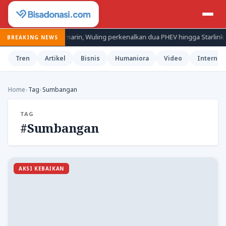
Inggris
Kemarin, Wuling perkenalkan dua PHEV hingga Starlink ja
BREAKING NEWS
Tren
Artikel
Bisnis
Humaniora
Video
Internas
Home
›
Tag
›
Sumbangan
TAG
#Sumbangan
AKSI KEBAIKAN