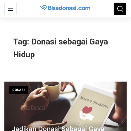
Search
Menu
Searc
for:
Tag:
Donasi sebagai Gaya
Hidup
DONASI