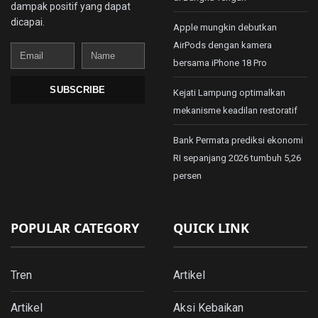
dampak positif yang dapat
dicapai.
Apple mungkin debutkan
AirPods dengan kamera
Email
Name
bersama iPhone 18 Pro
SUBSCRIBE
Kejati Lampung optimalkan
mekanisme keadilan restoratif
Bank Permata prediksi ekonomi
RI sepanjang 2026 tumbuh 5,26
persen
POPULAR CATEGORY
QUICK LINK
Tren
Artikel
Artikel
Aksi Kebaikan