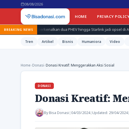
08/08/2026
HOME
PRIVACY POLIC
g perkenalkan dua PHEV hingga Starlink jadi opsel di AS
Ekonomi
BREAKING NEWS
Tren
Artikel
Bisnis
Humaniora
Video
Home
›
Donasi
›
Donasi Kreatif: Menggerakkan Aksi Sosial
DONASI
Donasi Kreatif: Me
By
Bisa Donasi
|
04/03/2024
|
Updated:
29/04/2024