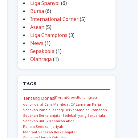
Liga Spanyol
(6)
Bursa
(6)
International Corner
(5)
Asean
(5)
Liga Champions
(3)
News
(1)
Sepakbola
(1)
Olahraga
(1)
TAGS
Berkat
Crowdfunding
rscm
Tentang Donasi
donor darah
Cara Membuat CV Lamaran Kerja
Sedekah Pahala
Berbagi Berkah
Amalan Ramadan
Sedekah Berkelanjutan
Sedekah yang Berpahala
Sedekah untuk Kebaikan Abadi
Pahala Sedekah Jariyah
Manfaat Sedekah Berkelanjutan
Sedekah Meraih Kebaikan