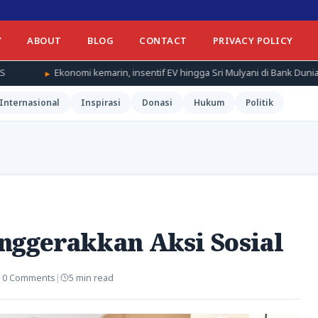
Y
ABOUT
BLOG
CONTACT
PRIVACY POLICY
 kemarin, insentif EV hingga Sri Mulyani di Bank Dunia
Hukum k
Internasional
Inspirasi
Donasi
Hukum
Politik
nggerakkan Aksi Sosial
|
0 Comments
|
5 min read