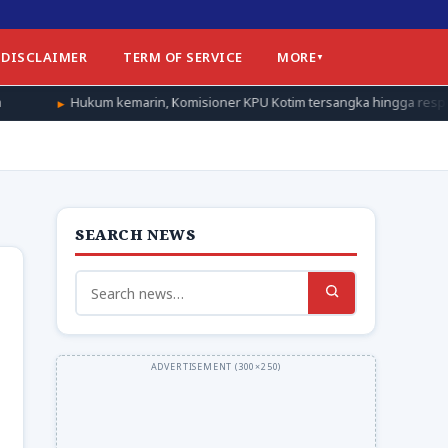
DISCLAIMER
TERM OF SERVICE
MORE
emarin, Komisioner KPU Kotim tersangka hingga respon Bareskrim
SEARCH NEWS
Search
for: