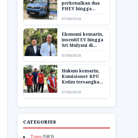
perkenalkan dua
PHEV hingga
Starlink jadi opsel
07/08/2026
di AS
Ekonomi kemarin,
insentif EV hingga
Sri Mulyani di
Bank Dunia
07/08/2026
Hukum kemarin,
Komisioner KPU
Kotim tersangka
hingga respon
07/08/2026
Bareskrim
CATEGORIES
Tren
(583)